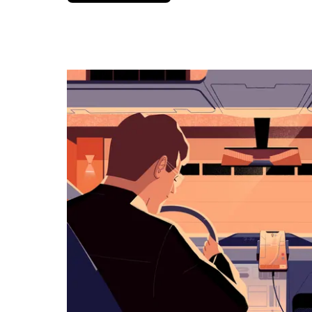
вниз,
чтобы
перейти
к
календарю
и
выбрать
дату.
Чтобы
закрыть
календарь,
нажмите
Esc.