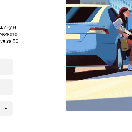
ашину и
 можете
ve за 90