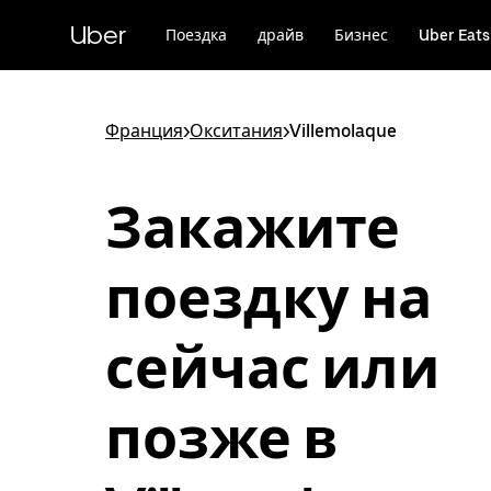
Пропустить
и
Uber
Поездка
драйв
Бизнес
Uber Eats
перейти
к
основному
содержимому
Франция
>
Окситания
>
Villemolaque
Закажите
поездку на
сейчас или
позже в