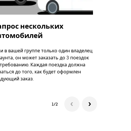
апрос нескольких
Uber Shu
втомобилей
Вариант по
некоторых 
ли в вашей группе только один владелец
определённ
аунта, он может заказать до 3 поездок
мероприяти
 требованию. Каждая поездка должна
аться до того, как будет оформлен
Посмотреть
едующий заказ.
1/2