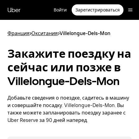
Пропустить
и
Uber
Войти
Зарегистрироваться
перейти
к
основному
содержимому
Франция
>
Окситания
>
Villelongue-Dels-Mon
Закажите поездку на
сейчас или позже в
Villelongue-Dels-Mon
Добавьте сведения о поездке, садитесь в машину
и совершайте посадку. Villelongue-Dels-Mon. Вы
также можете запланировать поездку заранее с
Uber Reserve за 90 дней наперед.