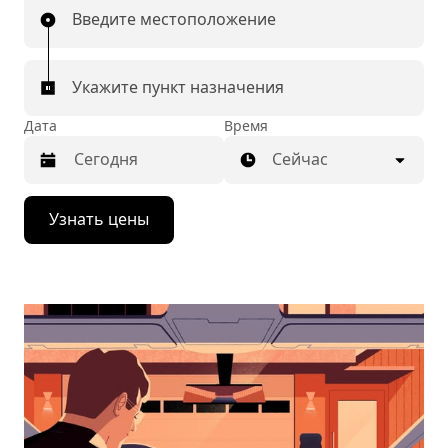
Введите местоположение
Укажите пункт назначения
Дата
Время
Сейчас
Нажмите
Узнать цены
стрелку
вниз,
чтобы
перейти
к
календарю
и
выбрать
дату.
Чтобы
закрыть
календарь,
нажмите