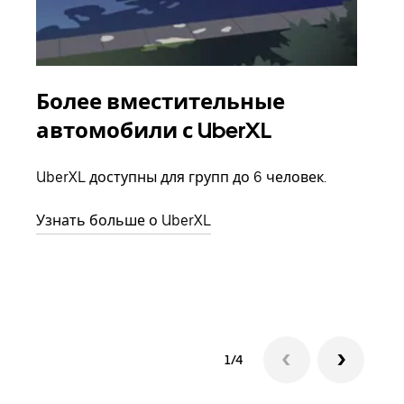
Более вместительные
Гр
автомобили с UberXL
Когд
семь
UberXL доступны для групп до 6 человек.
выбр
назн
Узнать больше о UberXL
Узна
1/4