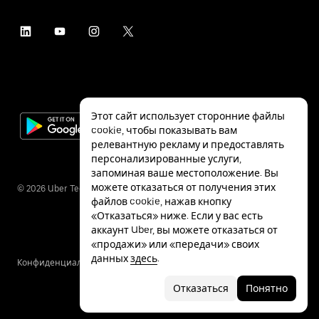
Этот сайт использует сторонние файлы
cookie, чтобы показывать вам
релевантную рекламу и предоставлять
персонализированные услуги,
запоминая ваше местоположение. Вы
можете отказаться от получения этих
©
2026
Uber Technologies Inc.
файлов cookie, нажав кнопку
«Отказаться» ниже. Если у вас есть
аккаунт Uber, вы можете отказаться от
«продажи» или «передачи» своих
данных
здесь
.
Конфиденциальность
Специальные
Условия
возможности
Отказаться
Понятно