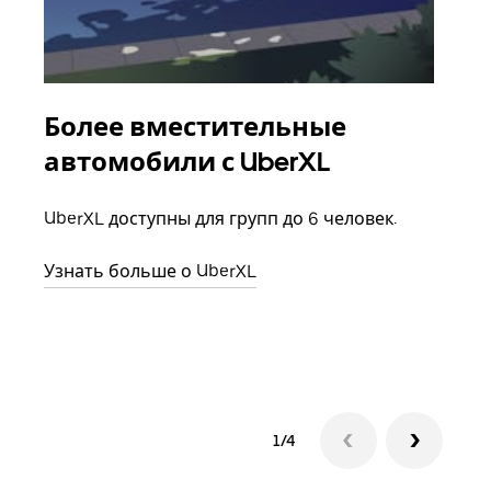
Более вместительные
Гр
автомобили с UberXL
Когд
семь
UberXL доступны для групп до 6 человек.
выбр
назн
Узнать больше о UberXL
Узна
1/4