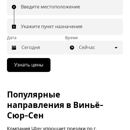
Введите местоположение
Укажите пункт назначения
Дата
Время
Сейчас
Нажмите
Узнать цены
стрелку
вниз,
чтобы
перейти
к
Популярные
календарю
и
направления в Виньё-
выбрать
дату.
Сюр-Сен
Чтобы
закрыть
календарь,
Компания Uber упрощает поездки по г.
нажмите