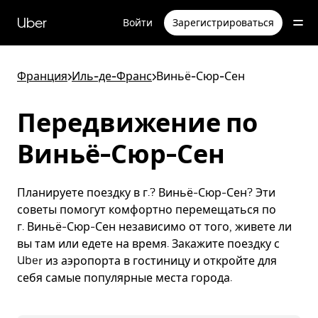
Пропустить
и
Uber
Войти
Зарегистрироваться
перейти
к
основному
содержимому
Франция
>
Иль-де-Франс
>
Виньё-Сюр-Сен
Передвижение по
Виньё-Сюр-Сен
Планируете поездку в г.? Виньё-Сюр-Сен? Эти
советы помогут комфортно перемещаться по
г. Виньё-Сюр-Сен независимо от того, живете ли
вы там или едете на время. Закажите поездку с
Uber из аэропорта в гостиницу и откройте для
себя самые популярные места города.