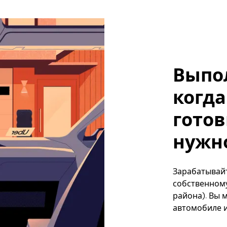
Выпо
когда
готов
нужно
Зарабатывайт
собственному
района). Вы 
автомобиле и