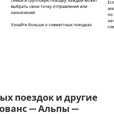
семьи в групповую поездку, каждый может
Ес
выбрать свою точку отправления или
акк
назначения.
по
нач
Узнайте больше о совместных поездках
сл
ых поездок и другие
Прованс — Альпы —