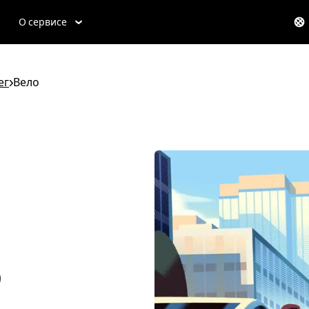
О сервисе
ег
>
Вело
о