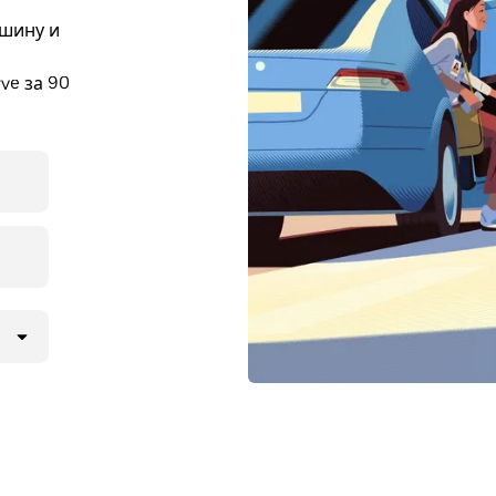
ашину и
ve за 90