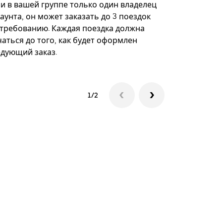
некоторых 
ли в вашей группе только один владелец
определённ
аунта, он может заказать до 3 поездок
мероприяти
 требованию. Каждая поездка должна
аться до того, как будет оформлен
Посмотреть
едующий заказ.
1/2