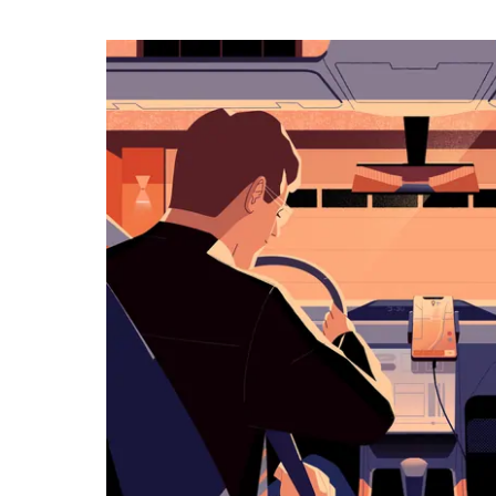
календарю
и
выбрать
дату.
Чтобы
закрыть
календарь,
нажмите
Esc.