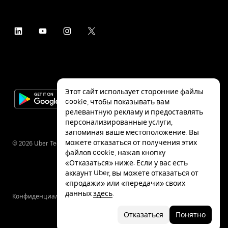
Этот сайт использует сторонние файлы
cookie, чтобы показывать вам
релевантную рекламу и предоставлять
персонализированные услуги,
запоминая ваше местоположение. Вы
можете отказаться от получения этих
©
2026
Uber Technologies Inc.
файлов cookie, нажав кнопку
«Отказаться» ниже. Если у вас есть
аккаунт Uber, вы можете отказаться от
«продажи» или «передачи» своих
данных
здесь
.
Конфиденциальность
Специальные
Условия
возможности
Отказаться
Понятно