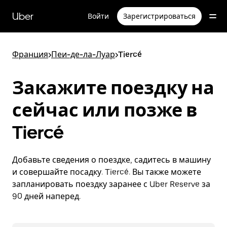
Пропустить
и
Uber
Войти
Зарегистрироваться
перейти
к
основному
содержимому
Франция
>
Пеи-де-ла-Луар
>
Tiercé
Закажите поездку на
сейчас или позже в
Tiercé
Добавьте сведения о поездке, садитесь в машину
и совершайте посадку. Tiercé. Вы также можете
запланировать поездку заранее с Uber Reserve за
90 дней наперед.