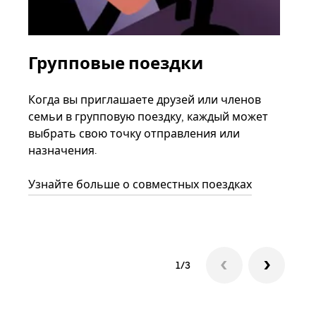
Групповые поездки
За
ав
Когда вы приглашаете друзей или членов
семьи в групповую поездку, каждый может
Если
выбрать свою точку отправления или
акка
назначения.
тре
нача
Узнайте больше о совместных поездках
сле
1/3