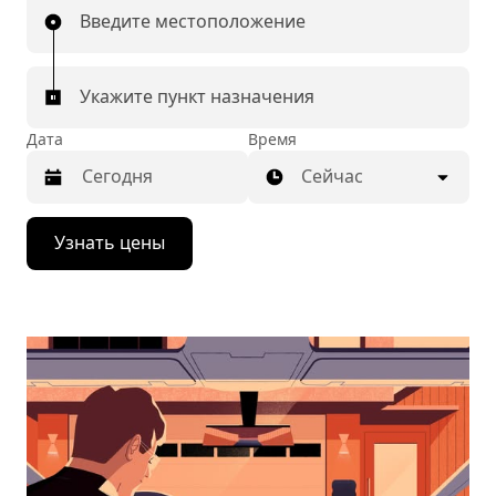
Введите местоположение
Укажите пункт назначения
Дата
Время
Сейчас
Нажмите
Узнать цены
стрелку
вниз,
чтобы
перейти
к
календарю
и
выбрать
дату.
Чтобы
закрыть
календарь,
нажмите