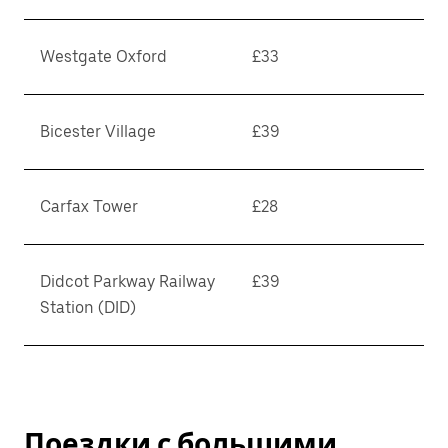
Westgate Oxford
£33
Bicester Village
£39
Carfax Tower
£28
Didcot Parkway Railway
£39
Station (DID)
Поездки с большими