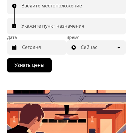
Введите местоположение
Укажите пункт назначения
Дата
Время
Сейчас
Нажмите
Узнать цены
стрелку
вниз,
чтобы
перейти
к
календарю
и
выбрать
дату.
Чтобы
закрыть
календарь,
нажмите