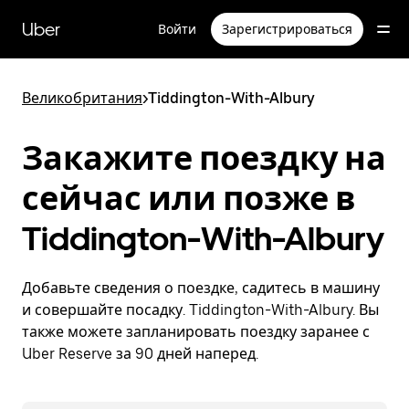
Пропустить
и
Uber
Войти
Зарегистрироваться
перейти
к
основному
содержимому
Великобритания
>
Tiddington-With-Albury
Закажите поездку на
сейчас или позже в
Tiddington-With-Albury
Добавьте сведения о поездке, садитесь в машину
и совершайте посадку. Tiddington-With-Albury. Вы
также можете запланировать поездку заранее с
Uber Reserve за 90 дней наперед.