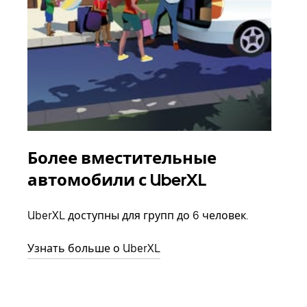
Более вместительные
Гр
автомобили с UberXL
Когд
семь
UberXL доступны для групп до 6 человек.
выбр
назн
Узнать больше о UberXL
Узна