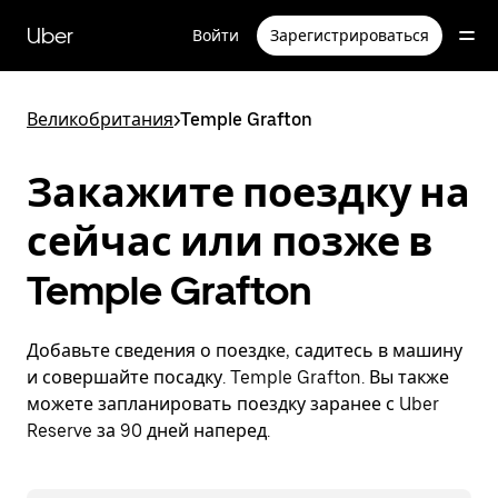
Пропустить
и
Uber
Войти
Зарегистрироваться
перейти
к
основному
содержимому
Великобритания
>
Temple Grafton
Закажите поездку на
сейчас или позже в
Temple Grafton
Добавьте сведения о поездке, садитесь в машину
и совершайте посадку. Temple Grafton. Вы также
можете запланировать поездку заранее с Uber
Reserve за 90 дней наперед.