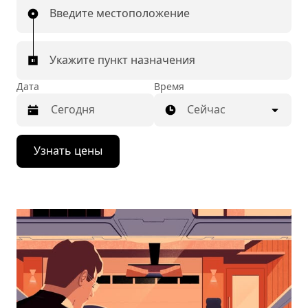
Введите местоположение
Укажите пункт назначения
Дата
Время
Сейчас
Нажмите
Узнать цены
стрелку
вниз,
чтобы
перейти
к
календарю
и
выбрать
дату.
Чтобы
закрыть
календарь,
нажмите