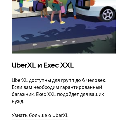
UberXL и Exec XXL
Гр
UberXL доступны для групп до 6 человек.
Когд
Если вам необходим гарантированный
семь
багажник, Exec XXL подойдет для ваших
выбр
нужд.
назн
Узнать больше о UberXL
Узна