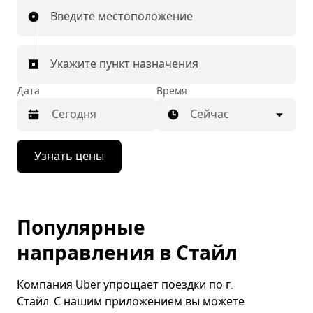
Введите местоположение
Укажите пункт назначения
Дата
Время
Сейчас
Нажмите
Узнать цены
стрелку
вниз,
чтобы
перейти
к
Популярные
календарю
и
направления в Стайл
выбрать
дату.
Чтобы
Компания Uber упрощает поездки по г.
закрыть
календарь,
Стайл. С нашим приложением вы можете
нажмите