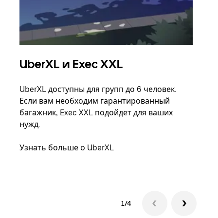
UberXL и Exec XXL
Гр
UberXL доступны для групп до 6 человек.
Когд
Если вам необходим гарантированный
семь
багажник, Exec XXL подойдет для ваших
выбр
нужд.
назн
Узнать больше о UberXL
Узна
1/4