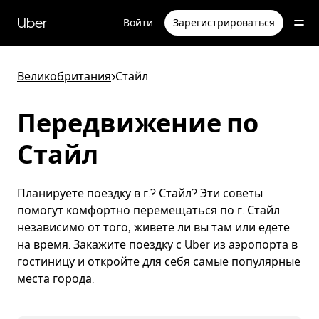
Пропустить
и
Uber
Войти
Зарегистрироваться
перейти
к
основному
содержимому
Великобритания
>
Стайл
Передвижение по
Стайл
Планируете поездку в г.? Стайл? Эти советы
помогут комфортно перемещаться по г. Стайл
независимо от того, живете ли вы там или едете
на время. Закажите поездку с Uber из аэропорта в
гостиницу и откройте для себя самые популярные
места города.