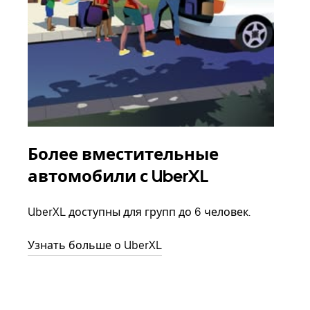
Более вместительные
Гр
автомобили с UberXL
Когд
семь
UberXL доступны для групп до 6 человек.
выбр
назн
Узнать больше о UberXL
Узна