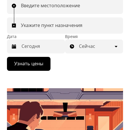
Введите местоположение
Укажите пункт назначения
Дата
Время
Сейчас
Нажмите
Узнать цены
стрелку
вниз,
чтобы
перейти
к
календарю
и
выбрать
дату.
Чтобы
закрыть
календарь,
нажмите