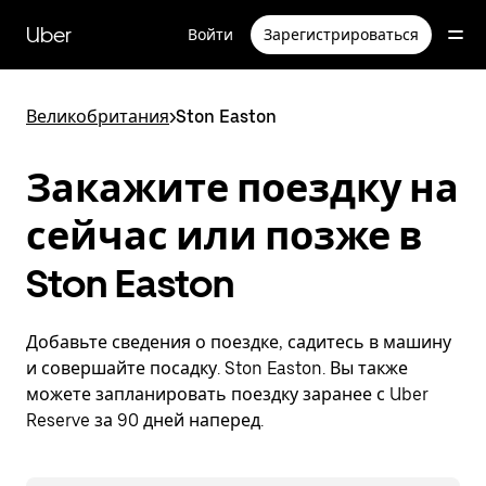
Пропустить
и
Uber
Войти
Зарегистрироваться
перейти
к
основному
содержимому
Великобритания
>
Ston Easton
Закажите поездку на
сейчас или позже в
Ston Easton
Добавьте сведения о поездке, садитесь в машину
и совершайте посадку. Ston Easton. Вы также
можете запланировать поездку заранее с Uber
Reserve за 90 дней наперед.