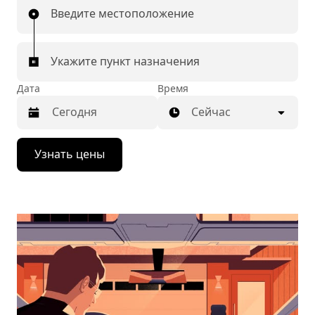
Введите местоположение
Укажите пункт назначения
Дата
Время
Сейчас
Нажмите
Узнать цены
стрелку
вниз,
чтобы
перейти
к
календарю
и
выбрать
дату.
Чтобы
закрыть
календарь,
нажмите