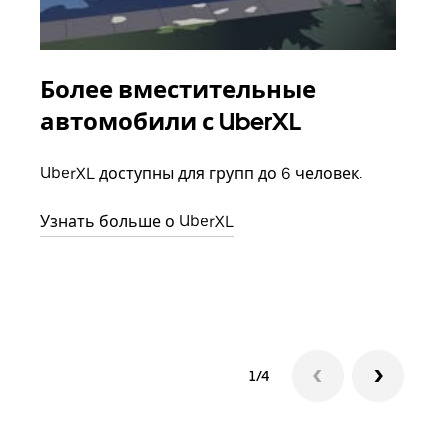
Более вместительные
Гр
автомобили с UberXL
Когд
семь
UberXL доступны для групп до 6 человек.
выбр
назн
Узнать больше о UberXL
Узна
1/4