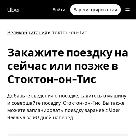
Пропустить
и
Uber
Войти
Зарегистрироваться
перейти
к
основному
содержимому
Великобритания
>
Стоктон-он-Тис
Закажите поездку на
сейчас или позже в
Стоктон-он-Тис
Добавьте сведения о поездке, садитесь в машину
и совершайте посадку. Стоктон-он-Тис. Вы также
можете запланировать поездку заранее с Uber
Reserve за 90 дней наперед.