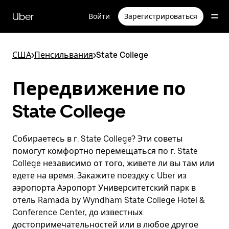
Пропустить
и
Uber
Войти
Зарегистрироваться
перейти
к
основному
содержимому
США
>
Пенсильвания
>
State College
Передвижение по
State College
Собираетесь в г. State College? Эти советы
помогут комфортно перемещаться по г. State
College независимо от того, живете ли вы там или
едете на время. Закажите поездку с Uber из
аэропорта Аэропорт Университетский парк в
отель Ramada by Wyndham State College Hotel &
Conference Center, до известных
достопримечательностей или в любое другое