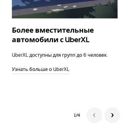
Более вместительные
Гр
автомобили с UberXL
Когд
семь
UberXL доступны для групп до 6 человек.
выбр
назн
Узнать больше о UberXL
Узна
1/4