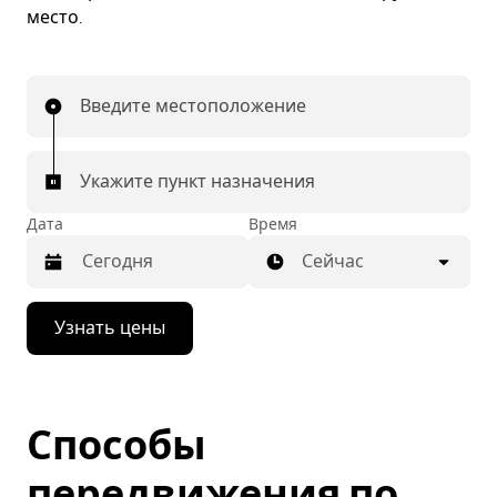
место.
Введите местоположение
Укажите пункт назначения
Дата
Время
Сейчас
Нажмите
Узнать цены
стрелку
вниз,
чтобы
перейти
к
Способы
календарю
и
выбрать
передвижения по
дату.