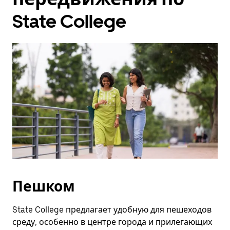
Чтобы
State College
закрыть
календарь,
нажмите
Esc.
Пешком
State College предлагает удобную для пешеходов
среду, особенно в центре города и прилегающих