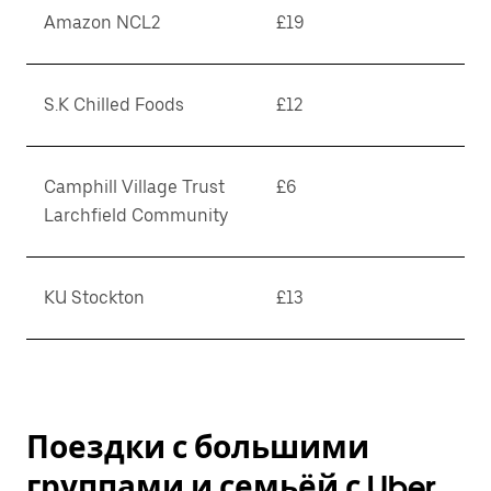
Amazon NCL2
£19
S.K Chilled Foods
£12
Camphill Village Trust
£6
Larchfield Community
KU Stockton
£13
Поездки с большими
группами и семьёй с Uber