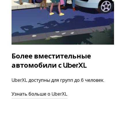
Более вместительные
Гр
автомобили с UberXL
Когд
семь
UberXL доступны для групп до 6 человек.
выбр
назн
Узнать больше о UberXL
Узна