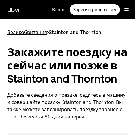
Пропустить
и
Uber
Войти
Зарегистрироваться
перейти
к
основному
содержимому
Великобритания
>
Stainton and Thornton
Закажите поездку на
сейчас или позже в
Stainton and Thornton
Добавьте сведения о поездке, садитесь в машину
и совершайте посадку. Stainton and Thornton. Вы
также можете запланировать поездку заранее с
Uber Reserve за 90 дней наперед.