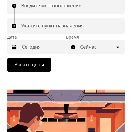
Введите местоположение
Укажите пункт назначения
Дата
Время
Сейчас
Нажмите
Узнать цены
стрелку
вниз,
чтобы
перейти
к
календарю
и
выбрать
дату.
Чтобы
закрыть
календарь,
нажмите