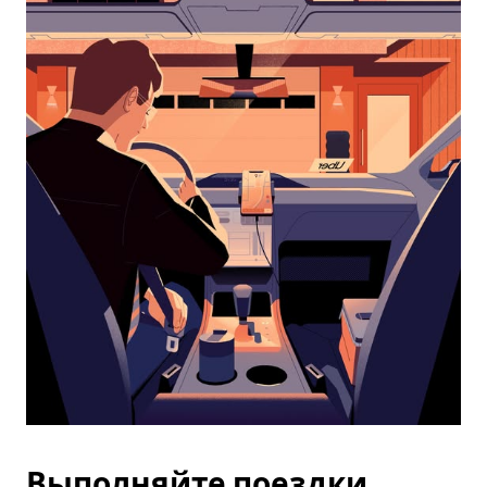
календарю
и
выбрать
дату.
Чтобы
закрыть
календарь,
нажмите
Esc.
Выполняйте поездки,