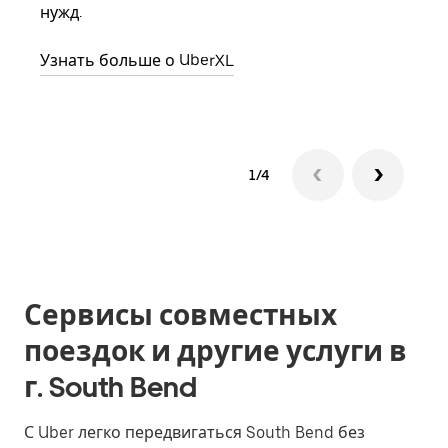
нужд.
назн
Узнать больше о UberXL
Узна
1/4
Сервисы совместных
поездок и другие услуги в
г. South Bend
С Uber легко передвигаться South Bend без