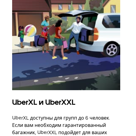
UberXL и UberXXL
Гр
UberXL доступны для групп до 6 человек.
Когд
Если вам необходим гарантированный
семь
багажник, UberXXL подойдет для ваших
выбр