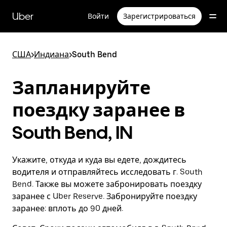
Пропустить
и
Uber
Войти
Зарегистрироваться
перейти
к
основному
содержимому
США
>
Индиана
>
South Bend
Запланируйте
поездку заранее в
South Bend, IN
Укажите, откуда и куда вы едете, дождитесь
водителя и отправляйтесь исследовать г. South
Bend. Также вы можете забронировать поездку
заранее с Uber Reserve. Забронируйте поездку
заранее: вплоть до 90 дней.