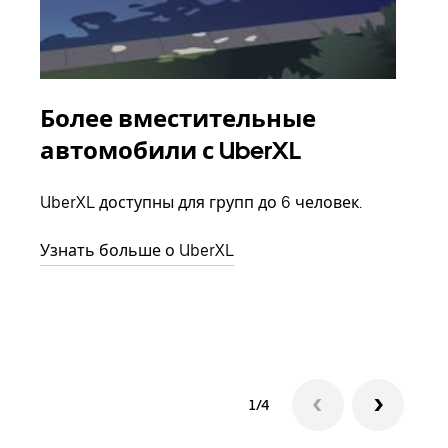
Более вместительные
Гр
автомобили с UberXL
Когд
семь
UberXL доступны для групп до 6 человек.
выбр
назн
Узнать больше о UberXL
Узна
1/4