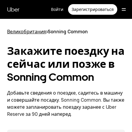
Пропустить
и
Uber
Войти
Зарегистрироваться
перейти
к
основному
содержимому
Великобритания
>
Sonning Common
Закажите поездку на
сейчас или позже в
Sonning Common
Добавьте сведения о поездке, садитесь в машину
и совершайте посадку. Sonning Common. Вы также
можете запланировать поездку заранее с Uber
Reserve за 90 дней наперед.