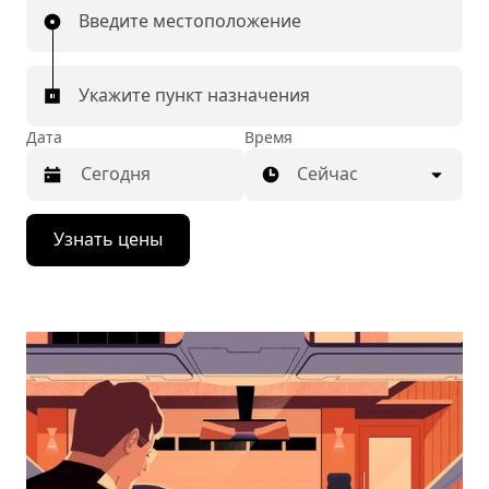
Введите местоположение
Укажите пункт назначения
Дата
Время
Сейчас
Нажмите
Узнать цены
стрелку
вниз,
чтобы
перейти
к
календарю
и
выбрать
дату.
Чтобы
закрыть
календарь,
нажмите