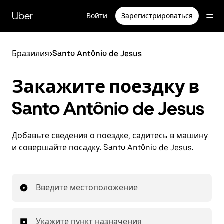
Пропустить
и
Uber
Войти
Зарегистрироваться
перейти
к
основному
содержимому
Бразилия
>
Santo Antônio de Jesus
Закажите поездку в
Santo Antônio de Jesus
Добавьте сведения о поездке, садитесь в машину
и совершайте посадку. Santo Antônio de Jesus.
Введите местоположение
Укажите пункт назначения