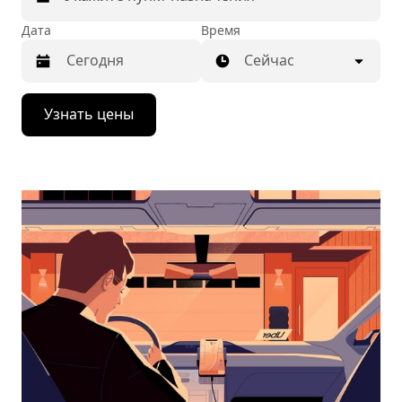
Дата
Время
Сейчас
Нажмите
Узнать цены
стрелку
вниз,
чтобы
перейти
к
календарю
и
выбрать
дату.
Чтобы
закрыть
календарь,
нажмите
Esc.