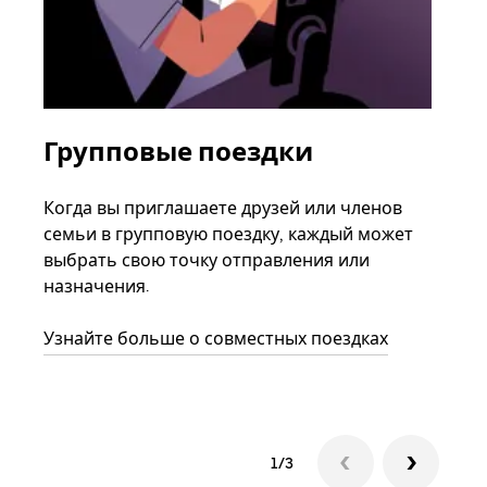
Групповые поездки
За
ав
Когда вы приглашаете друзей или членов
семьи в групповую поездку, каждый может
Если
выбрать свою точку отправления или
акка
назначения.
тре
нача
Узнайте больше о совместных поездках
сле
1/3