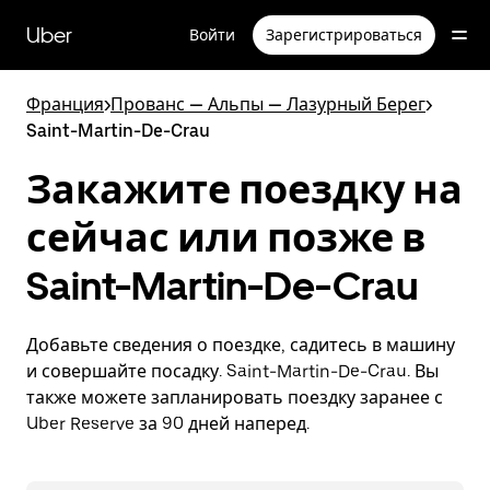
Пропустить
и
Uber
Войти
Зарегистрироваться
перейти
к
основному
Франция
>
Прованс — Альпы — Лазурный Берег
>
содержимому
Saint-Martin-De-Crau
Закажите поездку на
сейчас или позже в
Saint-Martin-De-Crau
Добавьте сведения о поездке, садитесь в машину
и совершайте посадку. Saint-Martin-De-Crau. Вы
также можете запланировать поездку заранее с
Uber Reserve за 90 дней наперед.