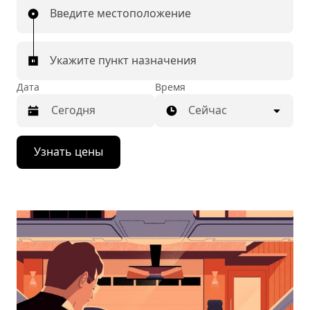
Введите местоположение
Укажите пункт назначения
Дата
Время
Сейчас
Нажмите
Узнать цены
стрелку
вниз,
чтобы
перейти
к
календарю
и
выбрать
дату.
Чтобы
закрыть
календарь,
нажмите