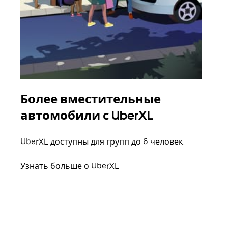
Более вместительные
Гр
автомобили с UberXL
Когд
семь
UberXL доступны для групп до 6 человек.
выбр
назн
Узнать больше о UberXL
Узна