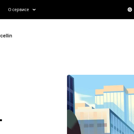
О сервисе
cellin
-