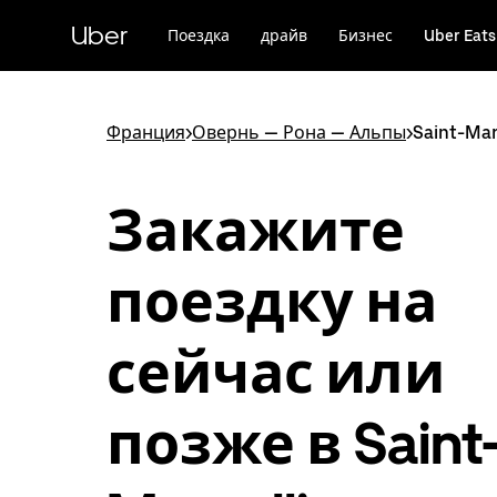
Пропустить
и
Uber
Поездка
драйв
Бизнес
Uber Eats
перейти
к
основному
содержимому
Франция
>
Овернь — Рона — Альпы
>
Saint-Mar
Закажите
поездку на
сейчас или
позже в Saint