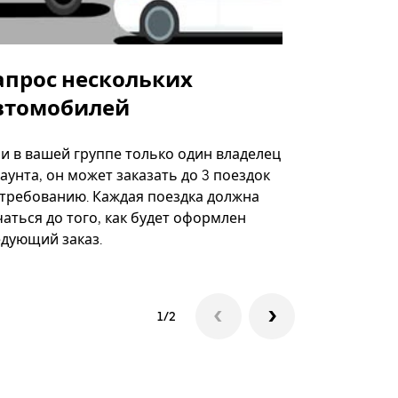
апрос нескольких
Uber Shu
втомобилей
Вариант по
некоторых 
ли в вашей группе только один владелец
определённ
аунта, он может заказать до 3 поездок
мероприяти
 требованию. Каждая поездка должна
аться до того, как будет оформлен
Посмотреть
едующий заказ.
1/2