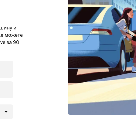
ашину и
кже можете
ve за 90