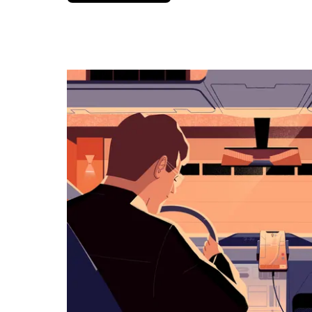
вниз,
чтобы
перейти
к
календарю
и
выбрать
дату.
Чтобы
закрыть
календарь,
нажмите
Esc.