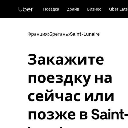
Пропустить
и
Uber
Поездка
драйв
Бизнес
Uber Eats
перейти
к
основному
содержимому
Франция
>
Бретань
>
Saint-Lunaire
Закажите
поездку на
сейчас или
позже в Saint