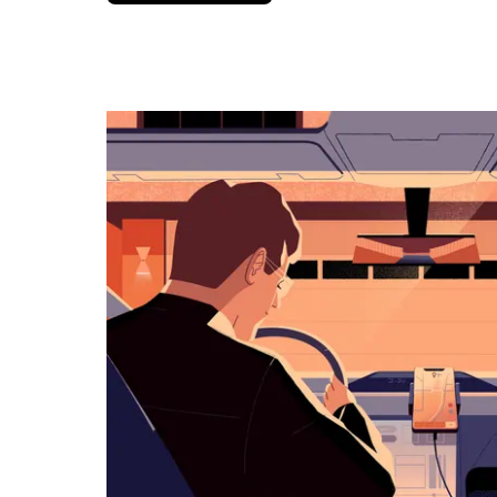
вниз,
чтобы
перейти
к
календарю
и
выбрать
дату.
Чтобы
закрыть
календарь,
нажмите
Esc.