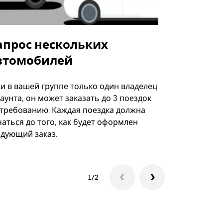
апрос нескольких
Uber Shu
втомобилей
Вариант по
некоторых 
ли в вашей группе только один владелец
определённ
аунта, он может заказать до 3 поездок
мероприяти
 требованию. Каждая поездка должна
аться до того, как будет оформлен
Посмотреть
едующий заказ.
1/2