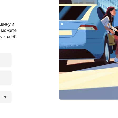
ашину и
е можете
ve за 90