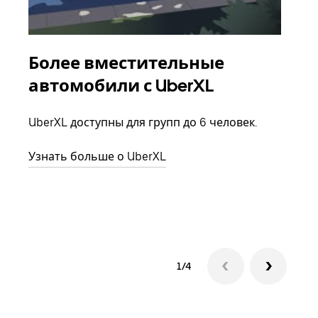
Более вместительные
Гр
автомобили с UberXL
Когд
семь
UberXL доступны для групп до 6 человек.
выбр
назн
Узнать больше о UberXL
Узна
1/4