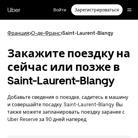
Пропустить
и
Uber
Войти
Зарегистрироваться
перейти
к
основному
содержимому
Франция
>
О-де-Франс
>
Saint-Laurent-Blangy
Закажите поездку на
сейчас или позже в
Saint-Laurent-Blangy
Добавьте сведения о поездке, садитесь в машину
и совершайте посадку. Saint-Laurent-Blangy. Вы
также можете запланировать поездку заранее с
Uber Reserve за 90 дней наперед.