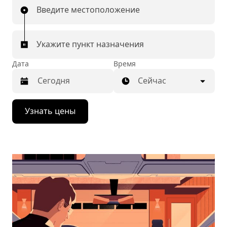
Введите местоположение
Укажите пункт назначения
Дата
Время
Сейчас
Нажмите
Узнать цены
стрелку
вниз,
чтобы
перейти
к
календарю
и
выбрать
дату.
Чтобы
закрыть
календарь,
нажмите