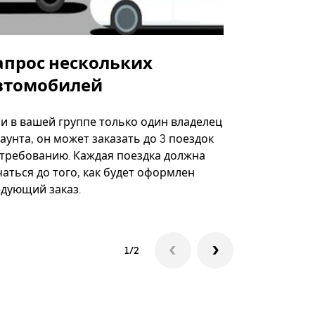
апрос нескольких
Uber Shu
втомобилей
Вариант по
некоторых 
ли в вашей группе только один владелец
определённ
аунта, он может заказать до 3 поездок
мероприяти
 требованию. Каждая поездка должна
аться до того, как будет оформлен
Посмотреть
едующий заказ.
1/2