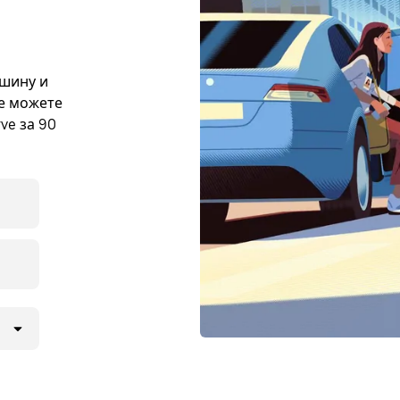
ашину и
же можете
ve за 90