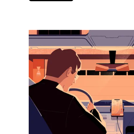
вниз,
чтобы
перейти
к
календарю
и
выбрать
дату.
Чтобы
закрыть
календарь,
нажмите
Esc.