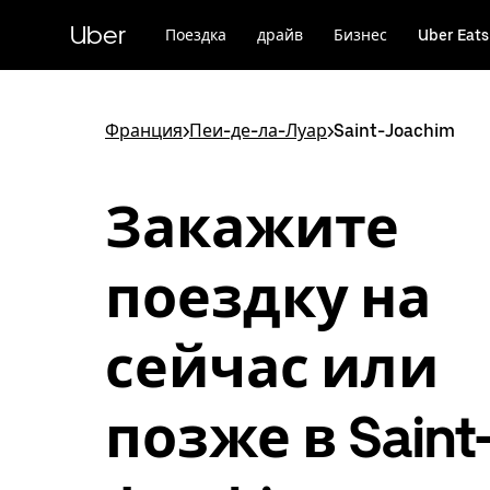
Пропустить
и
Uber
Поездка
драйв
Бизнес
Uber Eats
перейти
к
основному
содержимому
Франция
>
Пеи-де-ла-Луар
>
Saint-Joachim
Закажите
поездку на
сейчас или
позже в Saint