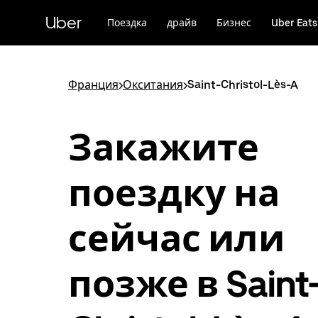
Пропустить
и
Uber
Поездка
драйв
Бизнес
Uber Eats
перейти
к
основному
содержимому
Франция
>
Окситания
>
Saint-Christol-Lès-A
Закажите
поездку на
сейчас или
позже в Saint