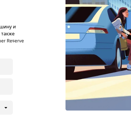
ашину и
ы также
er Reserve