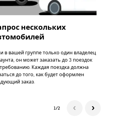
апрос нескольких
Uber Shu
втомобилей
Вариант по
некоторых 
ли в вашей группе только один владелец
определённ
аунта, он может заказать до 3 поездок
мероприяти
 требованию. Каждая поездка должна
аться до того, как будет оформлен
Посмотреть
едующий заказ.
1/2