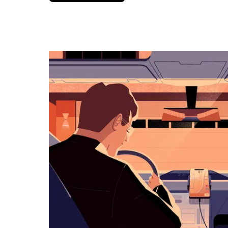
вниз,
чтобы
перейти
к
календарю
и
выбрать
дату.
Чтобы
закрыть
календарь,
нажмите
Esc.