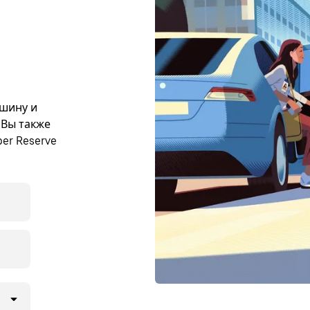
ашину и
 Вы также
er Reserve