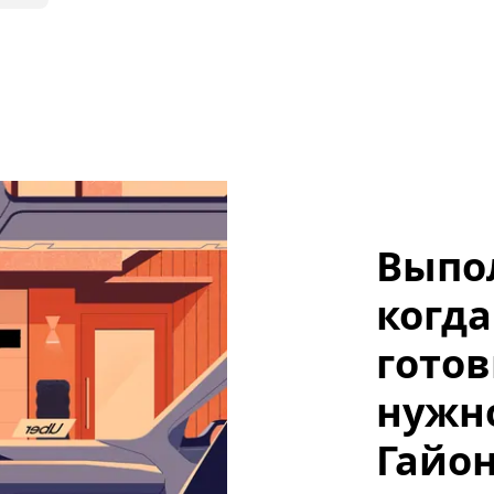
Выпо
когда
готов
нужно
Гайо