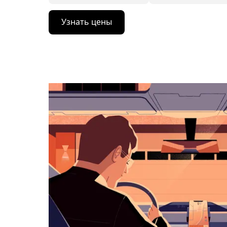
Нажмите
Узнать цены
стрелку
вниз,
чтобы
перейти
к
календарю
и
выбрать
дату.
Чтобы
закрыть
календарь,
нажмите
Esc.