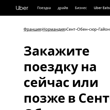
Пропустить
и
Uber
Поездка
драйв
Бизнес
Uber Eats
перейти
к
основному
содержимому
Франция
>
Нормандия
>
Сент-Обен-сюр-Гайон
Закажите
поездку на
сейчас или
позже в Сент