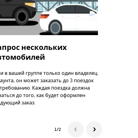
апрос нескольких
Uber Shu
втомобилей
Вариант по
некоторых 
ли в вашей группе только один владелец
определённ
аунта, он может заказать до 3 поездок
мероприяти
 требованию. Каждая поездка должна
аться до того, как будет оформлен
Посмотреть
едующий заказ.
1/2