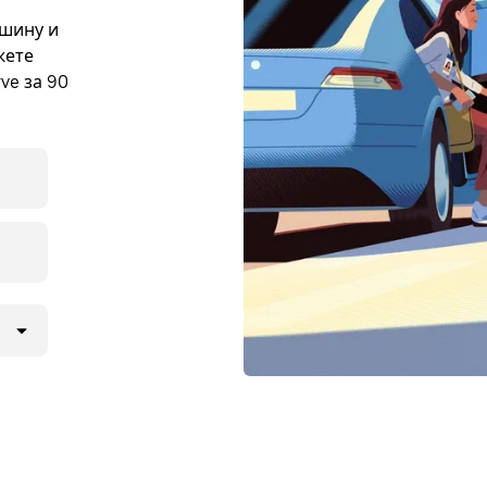
ашину и
жете
ve за 90