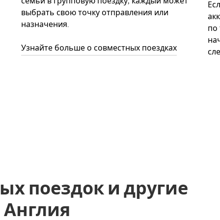
семьи в групповую поездку, каждый может
Ес
выбрать свою точку отправления или
акк
назначения.
по
нач
Узнайте больше о совместных поездках
сл
ых поездок и другие
k, Англия