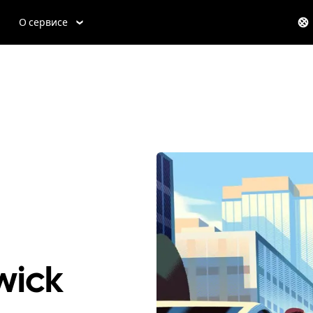
О сервисе
wick