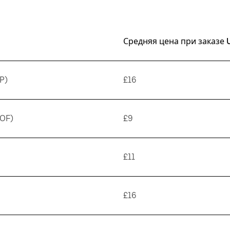
Средняя цена при заказе 
P)
£16
WOF)
£9
£11
£16