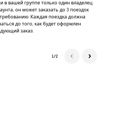
некоторых 
ли в вашей группе только один владелец
определённ
аунта, он может заказать до 3 поездок
мероприяти
 требованию. Каждая поездка должна
аться до того, как будет оформлен
Посмотреть
едующий заказ.
1/2