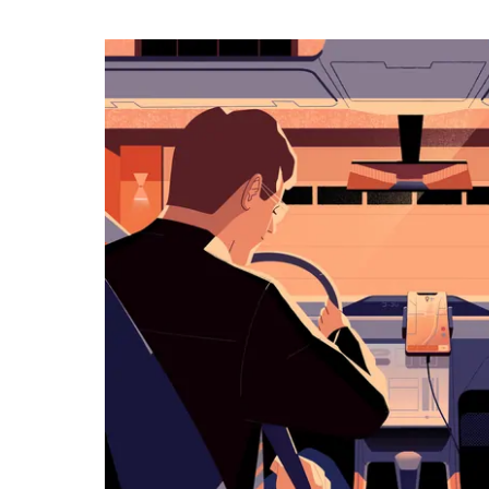
календарю
и
выбрать
дату.
Чтобы
закрыть
календарь,
нажмите
Esc.