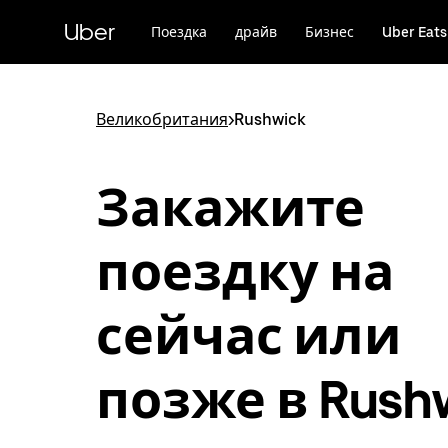
Пропустить
и
Uber
Поездка
драйв
Бизнес
Uber Eats
перейти
к
основному
содержимому
Великобритания
>
Rushwick
Закажите
поездку на
сейчас или
позже в Rush