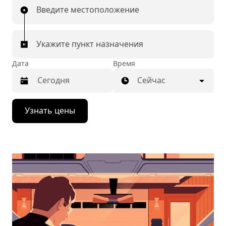
Введите местоположение
Укажите пункт назначения
Дата
Время
Сейчас
Нажмите
Узнать цены
стрелку
вниз,
чтобы
перейти
к
календарю
и
выбрать
дату.
Чтобы
закрыть
календарь,
нажмите