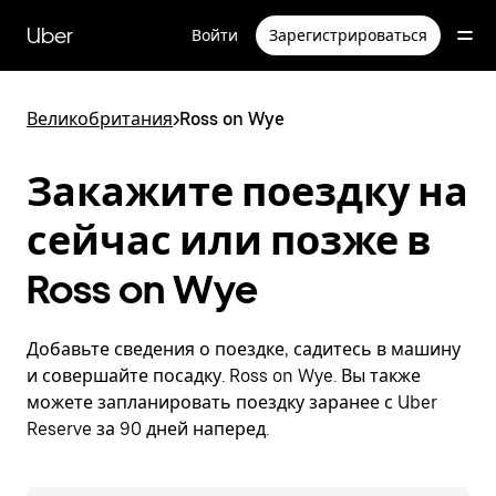
Пропустить
и
Uber
Войти
Зарегистрироваться
перейти
к
основному
содержимому
Великобритания
>
Ross on Wye
Закажите поездку на
сейчас или позже в
Ross on Wye
Добавьте сведения о поездке, садитесь в машину
и совершайте посадку. Ross on Wye. Вы также
можете запланировать поездку заранее с Uber
Reserve за 90 дней наперед.