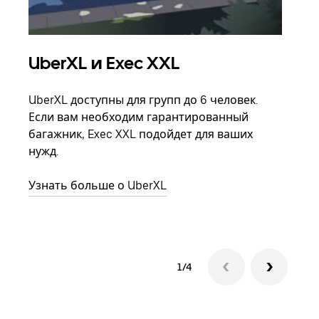
UberXL и Exec XXL
Гр
UberXL доступны для групп до 6 человек.
Когд
Если вам необходим гарантированный
семь
багажник, Exec XXL подойдет для ваших
выбр
нужд.
назн
Узнать больше о UberXL
Узна
1/4