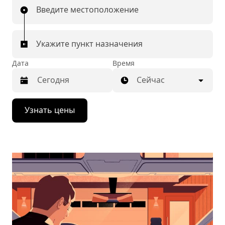
Введите местоположение
Укажите пункт назначения
Дата
Время
Сейчас
Нажмите
Узнать цены
стрелку
вниз,
чтобы
перейти
к
календарю
и
выбрать
дату.
Чтобы
закрыть
календарь,
нажмите