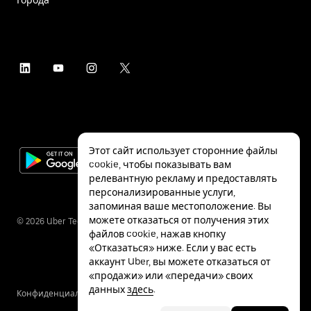
Этот сайт использует сторонние файлы
cookie, чтобы показывать вам
релевантную рекламу и предоставлять
персонализированные услуги,
запоминая ваше местоположение. Вы
можете отказаться от получения этих
©
2026
Uber Technologies Inc.
файлов cookie, нажав кнопку
«Отказаться» ниже. Если у вас есть
аккаунт Uber, вы можете отказаться от
«продажи» или «передачи» своих
данных
здесь
.
Конфиденциальность
Специальные
Условия
возможности