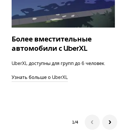
Более вместительные
Гр
автомобили с UberXL
Когд
семь
UberXL доступны для групп до 6 человек.
выбр
назн
Узнать больше о UberXL
Узна
1/4