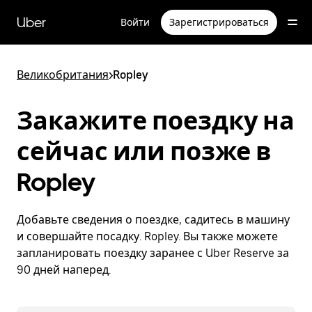
Пропустить
и
Uber
Войти
Зарегистрироваться
перейти
к
основному
содержимому
Великобритания
>
Ropley
Закажите поездку на
сейчас или позже в
Ropley
Добавьте сведения о поездке, садитесь в машину
и совершайте посадку. Ropley. Вы также можете
запланировать поездку заранее с Uber Reserve за
90 дней наперед.