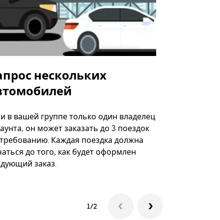
апрос нескольких
Uber Shu
втомобилей
Вариант по
некоторых 
ли в вашей группе только один владелец
определённ
аунта, он может заказать до 3 поездок
мероприяти
 требованию. Каждая поездка должна
аться до того, как будет оформлен
Посмотреть
едующий заказ.
1/2