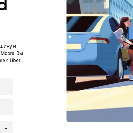
d
ашину и
 Moors. Вы
ее с Uber