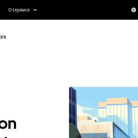
О сервисе
ors
on