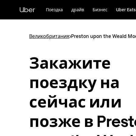
Пропустить
и
Uber
Поездка
драйв
Бизнес
Uber Eats
перейти
к
основному
содержимому
Великобритания
>
Preston upon the Weald Mo
Закажите
поездку на
сейчас или
позже в Prest