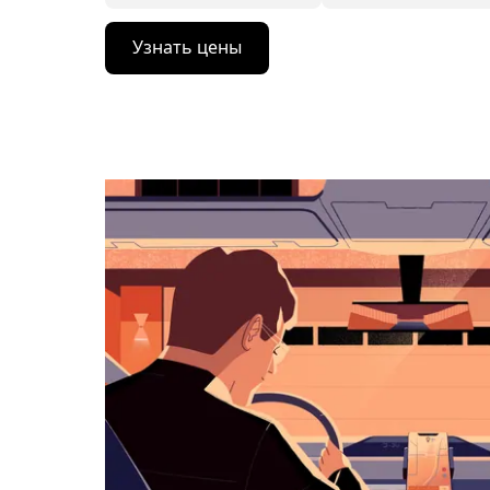
Нажмите
Узнать цены
стрелку
вниз,
чтобы
перейти
к
календарю
и
выбрать
дату.
Чтобы
закрыть
календарь,
нажмите
Esc.