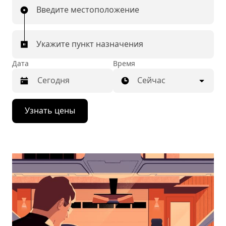
Введите местоположение
Укажите пункт назначения
Дата
Время
Сейчас
Нажмите
Узнать цены
стрелку
вниз,
чтобы
перейти
к
календарю
и
выбрать
дату.
Чтобы
закрыть
календарь,
нажмите