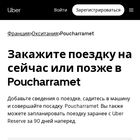
Пропустить
и
Uber
Войти
Зарегистрироваться
перейти
к
основному
содержимому
Франция
>
Окситания
>
Poucharramet
Закажите поездку на
сейчас или позже в
Poucharramet
Добавьте сведения о поездке, садитесь в машину
и совершайте посадку. Poucharramet. Вы также
можете запланировать поездку заранее с Uber
Reserve за 90 дней наперед.