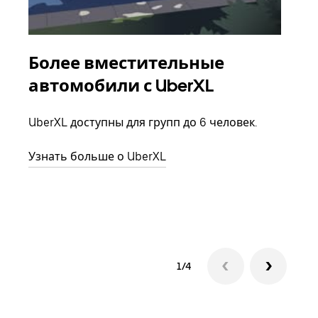
Более вместительные
Гр
автомобили с UberXL
Когд
семь
UberXL доступны для групп до 6 человек.
выбр
назн
Узнать больше о UberXL
Узна
1/4