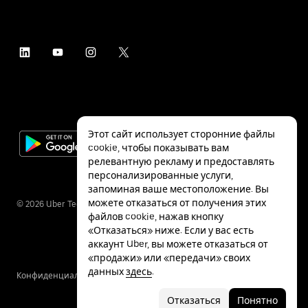
Этот сайт использует сторонние файлы
cookie, чтобы показывать вам
релевантную рекламу и предоставлять
персонализированные услуги,
запоминая ваше местоположение. Вы
можете отказаться от получения этих
©
2026
Uber Technologies Inc.
файлов cookie, нажав кнопку
«Отказаться» ниже. Если у вас есть
аккаунт Uber, вы можете отказаться от
«продажи» или «передачи» своих
данных
здесь
.
Конфиденциальность
Специальные
Условия
возможности
Отказаться
Понятно