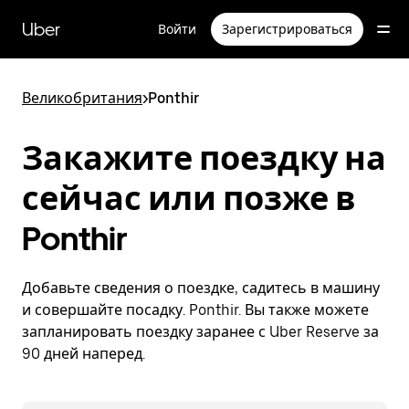
Пропустить
и
Uber
Войти
Зарегистрироваться
перейти
к
основному
содержимому
Великобритания
>
Ponthir
Закажите поездку на
сейчас или позже в
Ponthir
Добавьте сведения о поездке, садитесь в машину
и совершайте посадку. Ponthir. Вы также можете
запланировать поездку заранее с Uber Reserve за
90 дней наперед.