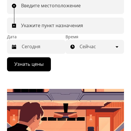
Введите местоположение
Укажите пункт назначения
Дата
Время
Сейчас
Нажмите
Узнать цены
стрелку
вниз,
чтобы
перейти
к
календарю
и
выбрать
дату.
Чтобы
закрыть
календарь,
нажмите