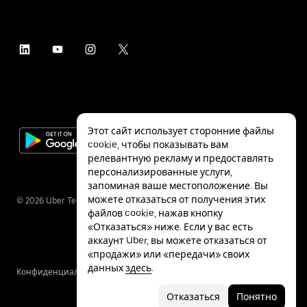
Этот сайт использует сторонние файлы
cookie, чтобы показывать вам
релевантную рекламу и предоставлять
персонализированные услуги,
запоминая ваше местоположение. Вы
можете отказаться от получения этих
©
2026
Uber Technologies Inc.
файлов cookie, нажав кнопку
«Отказаться» ниже. Если у вас есть
аккаунт Uber, вы можете отказаться от
«продажи» или «передачи» своих
данных
здесь
.
Конфиденциальность
Специальные
Условия
возможности
Отказаться
Понятно