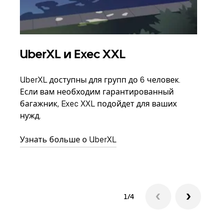
UberXL и Exec XXL
Гр
UberXL доступны для групп до 6 человек.
Когд
Если вам необходим гарантированный
семь
багажник, Exec XXL подойдет для ваших
выбр
нужд.
назн
Узнать больше о UberXL
Узна
1/4