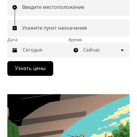
Введите местоположение
Укажите пункт назначения
Дата
Время
Сейчас
Нажмите
Узнать цены
стрелку
вниз,
чтобы
перейти
к
календарю
и
выбрать
дату.
Чтобы
закрыть
календарь,
нажмите