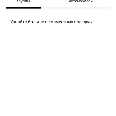
группы
автомобилей
Узнайте больше о совместных поездках
За