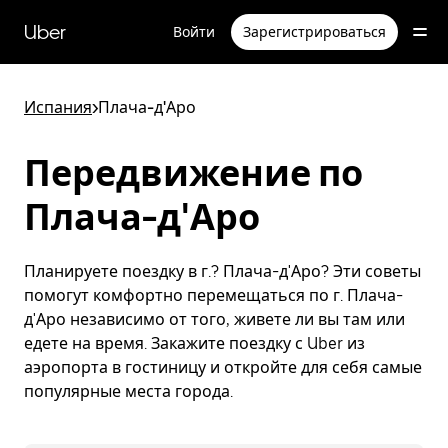
Пропустить
и
Uber
Войти
Зарегистрироваться
перейти
к
основному
содержимому
Испания
>
Плача-д'Аро
Передвижение по
Плача-д'Аро
Планируете поездку в г.? Плача-д'Аро? Эти советы
помогут комфортно перемещаться по г. Плача-
д'Аро независимо от того, живете ли вы там или
едете на время. Закажите поездку с Uber из
аэропорта в гостиницу и откройте для себя самые
популярные места города.