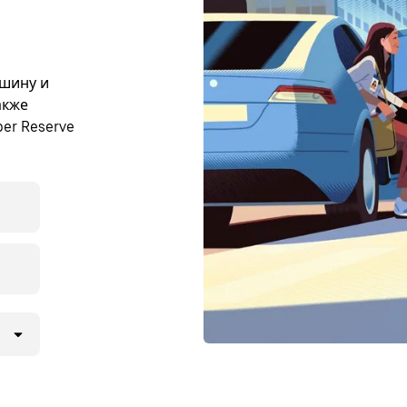
ашину и
акже
er Reserve