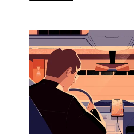
вниз,
чтобы
перейти
к
календарю
и
выбрать
дату.
Чтобы
закрыть
календарь,
нажмите
Esc.