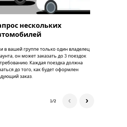
апрос нескольких
Uber Shu
втомобилей
Вариант по
некоторых 
ли в вашей группе только один владелец
определённ
аунта, он может заказать до 3 поездок
мероприяти
 требованию. Каждая поездка должна
аться до того, как будет оформлен
Посмотреть
едующий заказ.
1/2