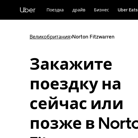
Пропустить
и
Uber
Поездка
драйв
Бизнес
Uber Eats
перейти
к
основному
содержимому
Великобритания
>
Norton Fitzwarren
Закажите
поездку на
сейчас или
позже в Nort