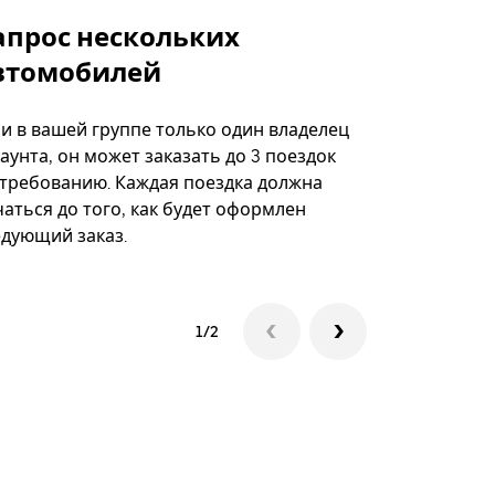
апрос нескольких
Uber Shu
втомобилей
Вариант по
некоторых 
ли в вашей группе только один владелец
определённ
аунта, он может заказать до 3 поездок
мероприяти
 требованию. Каждая поездка должна
аться до того, как будет оформлен
Посмотреть
едующий заказ.
1/2