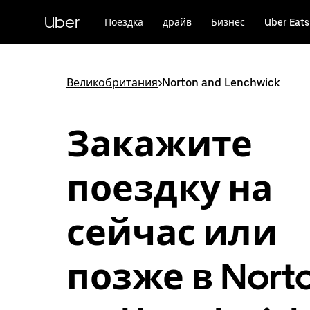
Пропустить
и
Uber
Поездка
драйв
Бизнес
Uber Eats
перейти
к
основному
содержимому
Великобритания
>
Norton and Lenchwick
Закажите
поездку на
сейчас или
позже в Nort