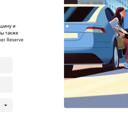
ашину и
Вы также
er Reserve