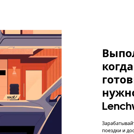
Выпо
когда
готов
нужно
Lench
Зарабатывайт
поездки и до