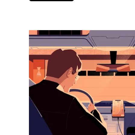
вниз,
чтобы
перейти
к
календарю
и
выбрать
дату.
Чтобы
закрыть
календарь,
нажмите
Esc.