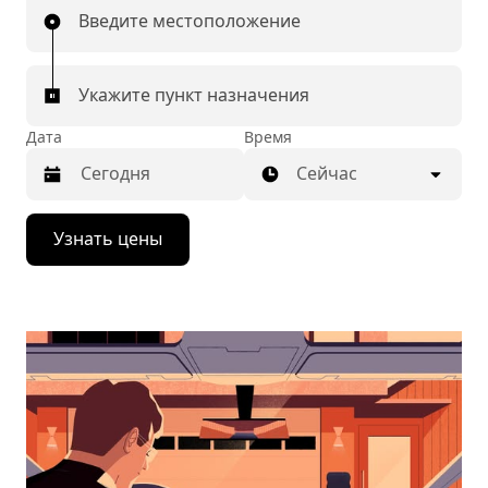
Введите местоположение
Укажите пункт назначения
Дата
Время
Сейчас
Нажмите
Узнать цены
стрелку
вниз,
чтобы
перейти
к
календарю
и
выбрать
дату.
Чтобы
закрыть
календарь,
нажмите