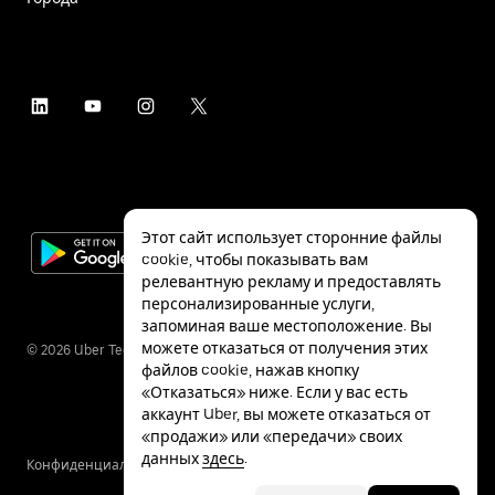
Этот сайт использует сторонние файлы
cookie, чтобы показывать вам
релевантную рекламу и предоставлять
персонализированные услуги,
запоминая ваше местоположение. Вы
можете отказаться от получения этих
©
2026
Uber Technologies Inc.
файлов cookie, нажав кнопку
«Отказаться» ниже. Если у вас есть
аккаунт Uber, вы можете отказаться от
«продажи» или «передачи» своих
данных
здесь
.
Конфиденциальность
Специальные
Условия
возможности