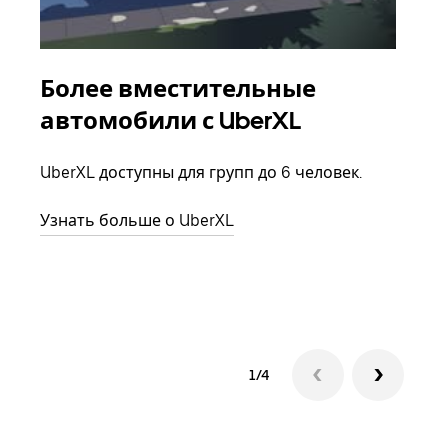
Более вместительные
Гр
автомобили с UberXL
Когд
семь
UberXL доступны для групп до 6 человек.
выбр
назн
Узнать больше о UberXL
Узна
1/4