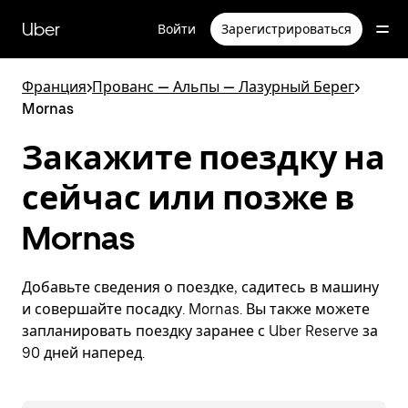
Пропустить
и
Uber
Войти
Зарегистрироваться
перейти
к
основному
Франция
>
Прованс — Альпы — Лазурный Берег
>
содержимому
Mornas
Закажите поездку на
сейчас или позже в
Mornas
Добавьте сведения о поездке, садитесь в машину
и совершайте посадку. Mornas. Вы также можете
запланировать поездку заранее с Uber Reserve за
90 дней наперед.