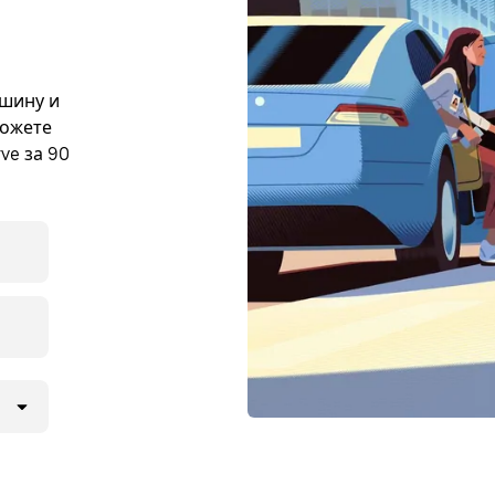
ашину и
можете
ve за 90