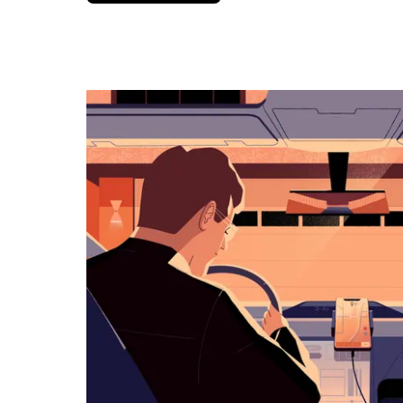
вниз,
чтобы
перейти
к
календарю
и
выбрать
дату.
Чтобы
закрыть
календарь,
нажмите
Esc.