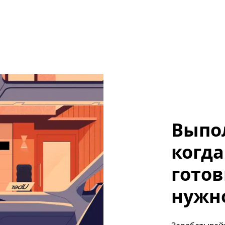
Выпо
когда
готов
нужно