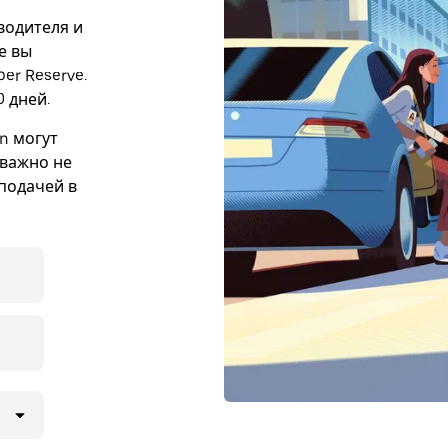
 водителя и
е вы
er Reserve.
 дней.
n могут
 важно не
подачей в