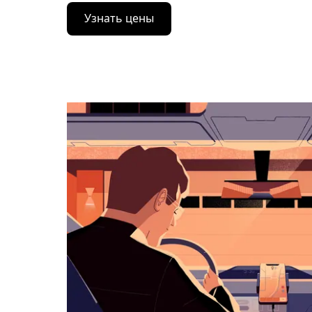
Нажмите
Узнать цены
стрелку
вниз,
чтобы
перейти
к
календарю
и
выбрать
дату.
Чтобы
закрыть
календарь,
нажмите
Esc.