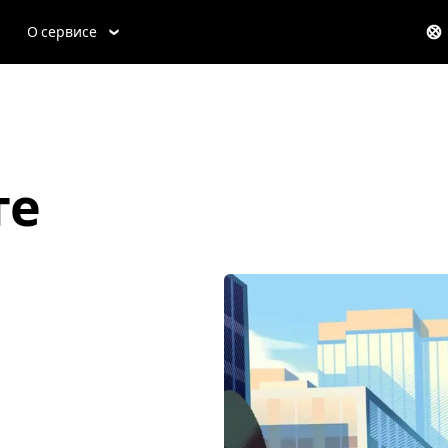
О сервисе
те