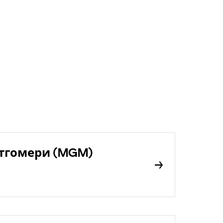
тгомери (MGM)