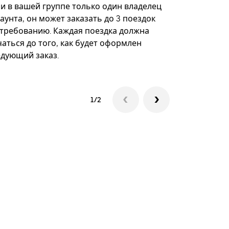
некоторых 
ли в вашей группе только один владелец
определённ
аунта, он может заказать до 3 поездок
мероприяти
 требованию. Каждая поездка должна
аться до того, как будет оформлен
Посмотреть
едующий заказ.
1/2