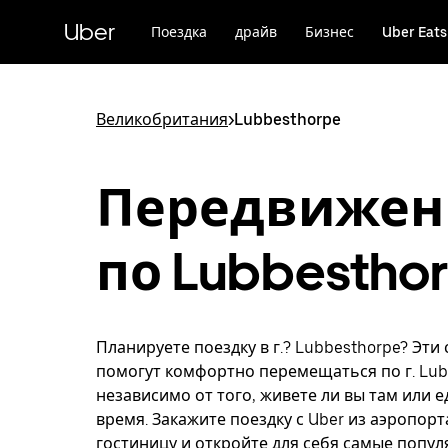
Пропустить
и
Uber
Поездка
драйв
Бизнес
Uber Eats
перейти
к
основному
содержимому
Великобритания
>
Lubbesthorpe
Передвижен
по Lubbestho
Планируете поездку в г.? Lubbesthorpe? Эти
помогут комфортно перемещаться по г. Lub
независимо от того, живете ли вы там или е
время. Закажите поездку с Uber из аэропорт
гостиницу и откройте для себя самые попу