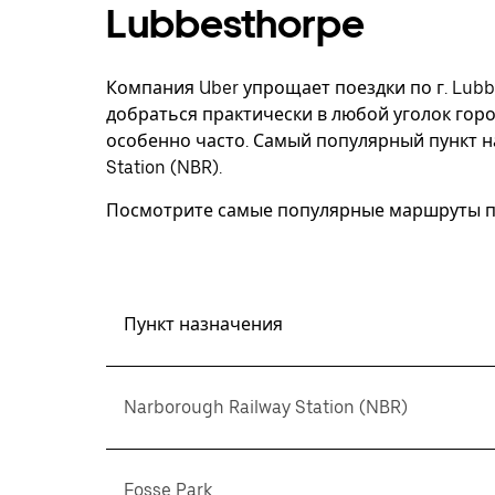
Чтобы
Lubbesthorpe
закрыть
календарь,
нажмите
Esc.
Компания Uber упрощает поездки по г. Lub
добраться практически в любой уголок горо
особенно часто. Самый популярный пункт на
Station (NBR).
Посмотрите самые популярные маршруты по
Пункт назначения
Narborough Railway Station (NBR)
Fosse Park