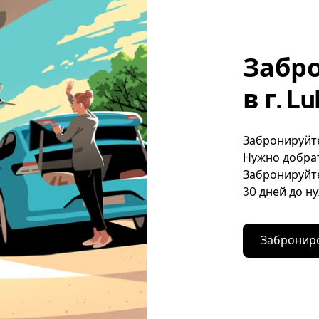
Забр
в г. L
Забронируйте 
Нужно добрат
Забронируйте
30 дней до н
Заброниро