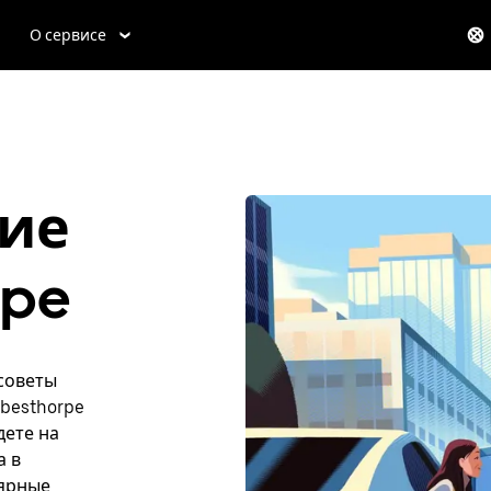
О сервисе
ие
rpe
 советы
besthorpe
дете на
а в
лярные