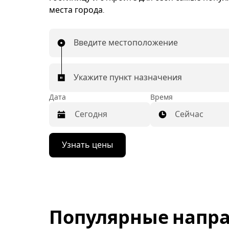
места города.
Введите местоположение
Укажите пункт назначения
Дата
Время
Сейчас
Нажмите
Узнать цены
стрелку
вниз,
чтобы
перейти
к
календарю
и
Популярные напра
выбрать
дату.