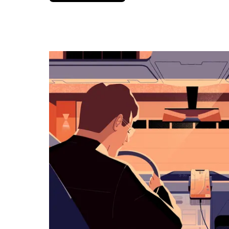
вниз,
чтобы
перейти
к
календарю
и
выбрать
дату.
Чтобы
закрыть
календарь,
нажмите
Esc.