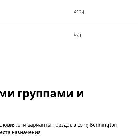
£134
£41
ми группами и
ловия, эти варианты поездок в Long Bennington
еста назначения.