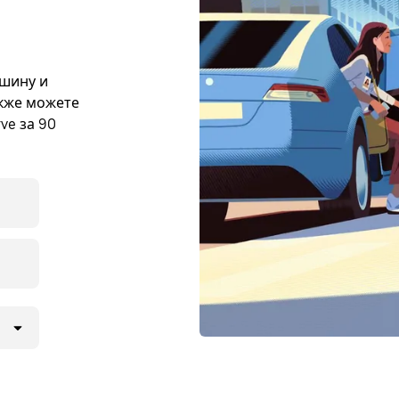
ашину и
акже можете
ve за 90