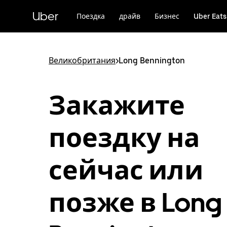
Пропустить
и
Uber
Поездка
драйв
Бизнес
Uber Eats
перейти
к
основному
содержимому
Великобритания
>
Long Bennington
Закажите
поездку на
сейчас или
позже в Long