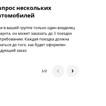
апрос нескольких
Uber Shu
втомобилей
Вариант по
некоторых 
ли в вашей группе только один владелец
определённ
аунта, он может заказать до 3 поездок
мероприяти
 требованию. Каждая поездка должна
аться до того, как будет оформлен
Посмотреть
едующий заказ.
1/2