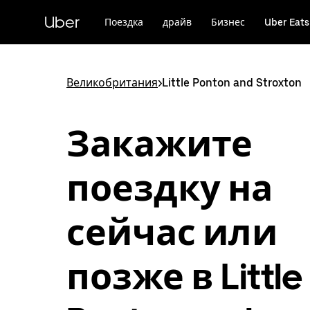
Пропустить
и
Uber
Поездка
драйв
Бизнес
Uber Eats
перейти
к
основному
содержимому
Великобритания
>
Little Ponton and Stroxton
Закажите
поездку на
сейчас или
позже в Little