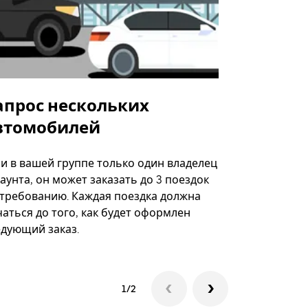
апрос нескольких
Uber Shu
втомобилей
Вариант по
некоторых 
ли в вашей группе только один владелец
определённ
аунта, он может заказать до 3 поездок
мероприяти
 требованию. Каждая поездка должна
аться до того, как будет оформлен
Посмотреть
едующий заказ.
1/2