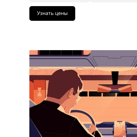
Нажмите
Узнать цены
стрелку
вниз,
чтобы
перейти
к
календарю
и
выбрать
дату.
Чтобы
закрыть
календарь,
нажмите
Esc.