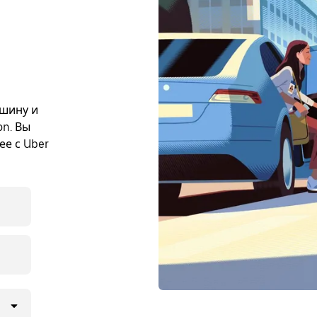
ашину и
on. Вы
ее с Uber