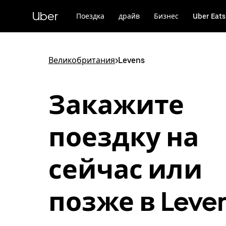
Пропустить
и
Uber
Поездка
драйв
Бизнес
Uber Eats
перейти
к
основному
содержимому
Великобритания
>
Levens
Закажите
поездку на
сейчас или
позже в Leve