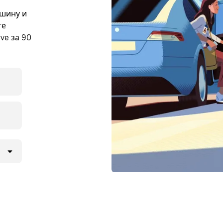
ашину и
те
ve за 90