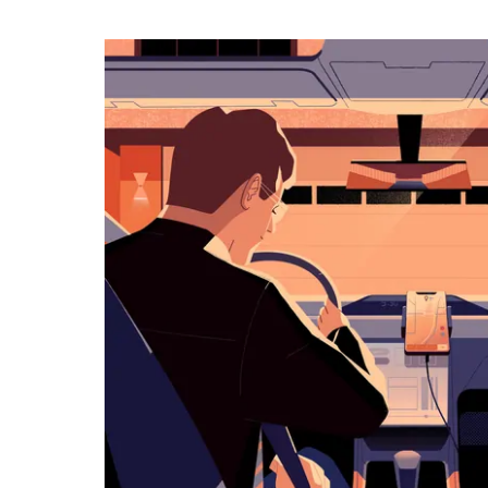
календарю
и
выбрать
дату.
Чтобы
закрыть
календарь,
нажмите
Esc.