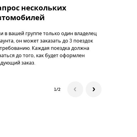
апрос нескольких
Uber Shu
втомобилей
Вариант по
некоторых 
ли в вашей группе только один владелец
определённ
аунта, он может заказать до 3 поездок
мероприяти
 требованию. Каждая поездка должна
аться до того, как будет оформлен
Посмотреть
едующий заказ.
1/2