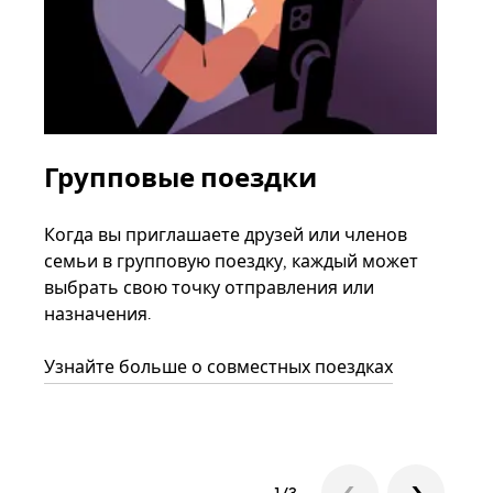
Групповые поездки
За
ав
Когда вы приглашаете друзей или членов
семьи в групповую поездку, каждый может
Если
выбрать свою точку отправления или
акка
назначения.
тре
нача
Узнайте больше о совместных поездках
сле