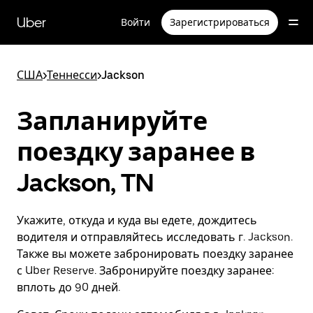
Пропустить
и
Uber
Войти
Зарегистрироваться
перейти
к
основному
содержимому
США
>
Теннесси
>
Jackson
Запланируйте
поездку заранее в
Jackson, TN
Укажите, откуда и куда вы едете, дождитесь
водителя и отправляйтесь исследовать г. Jackson.
Также вы можете забронировать поездку заранее
с Uber Reserve. Забронируйте поездку заранее:
вплоть до 90 дней.