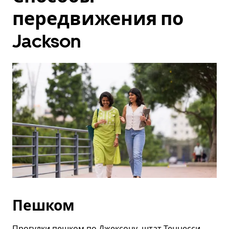
передвижения по
Jackson
Пешком
Прогулки пешком по Джексону, штат Теннесси,