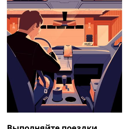
календарю
и
выбрать
дату.
Чтобы
закрыть
календарь,
нажмите
Esc.
Выполняйте поездки,