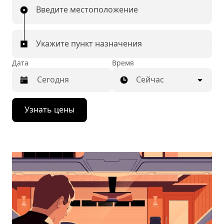
Введите местоположение
Укажите пункт назначения
Дата
Время
Сейчас
Нажмите
Узнать цены
стрелку
вниз,
чтобы
перейти
к
календарю
и
выбрать
дату.
Чтобы
закрыть
календарь,
нажмите