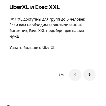
UberXL и Exec XXL
Гр
UberXL доступны для групп до 6 человек.
Когд
Если вам необходим гарантированный
семь
багажник, Exec XXL подойдет для ваших
выбр
нужд.
назн
Узнать больше о UberXL
Узна
1/4