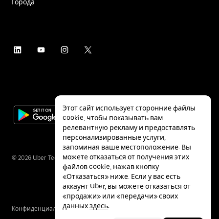
Города
Этот сайт использует сторонние файлы
cookie, чтобы показывать вам
релевантную рекламу и предоставлять
персонализированные услуги,
запоминая ваше местоположение. Вы
можете отказаться от получения этих
©
2026
Uber Technologies Inc.
файлов cookie, нажав кнопку
«Отказаться» ниже. Если у вас есть
аккаунт Uber, вы можете отказаться от
«продажи» или «передачи» своих
данных
здесь
.
Конфиденциальность
Специальные
Условия
возможности