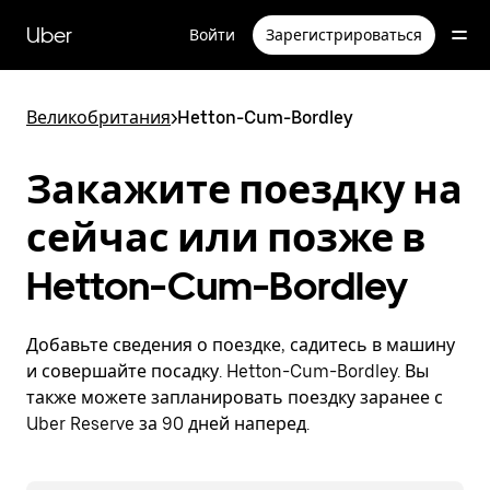
Пропустить
и
Uber
Войти
Зарегистрироваться
перейти
к
основному
содержимому
Великобритания
>
Hetton-Cum-Bordley
Закажите поездку на
сейчас или позже в
Hetton-Cum-Bordley
Добавьте сведения о поездке, садитесь в машину
и совершайте посадку. Hetton-Cum-Bordley. Вы
также можете запланировать поездку заранее с
Uber Reserve за 90 дней наперед.