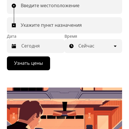
Введите местоположение
Укажите пункт назначения
Дата
Время
Сейчас
Нажмите
Узнать цены
стрелку
вниз,
чтобы
перейти
к
календарю
и
выбрать
дату.
Чтобы
закрыть
календарь,
нажмите