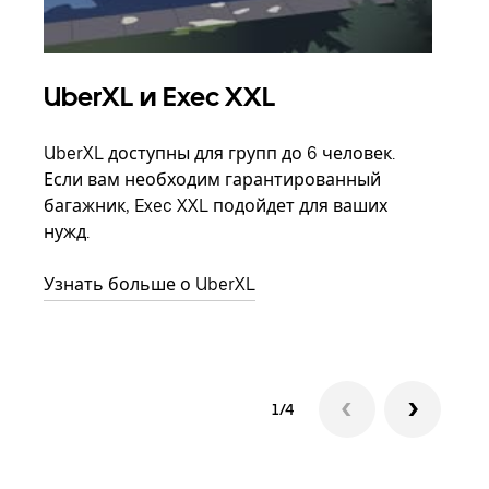
UberXL и Exec XXL
Гр
UberXL доступны для групп до 6 человек.
Когд
Если вам необходим гарантированный
семь
багажник, Exec XXL подойдет для ваших
выбр
нужд.
назн
Узнать больше о UberXL
Узна
1/4