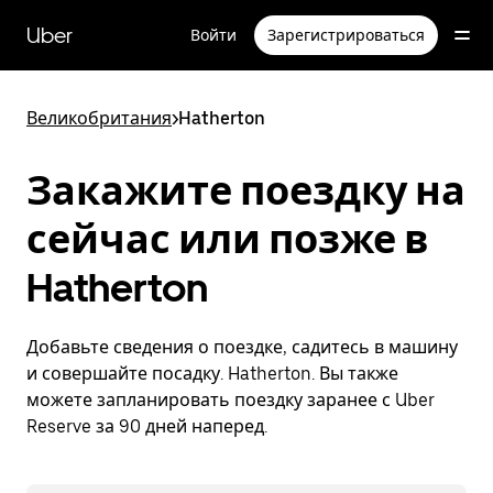
Пропустить
и
Uber
Войти
Зарегистрироваться
перейти
к
основному
содержимому
Великобритания
>
Hatherton
Закажите поездку на
сейчас или позже в
Hatherton
Добавьте сведения о поездке, садитесь в машину
и совершайте посадку. Hatherton. Вы также
можете запланировать поездку заранее с Uber
Reserve за 90 дней наперед.