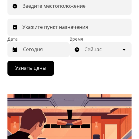
Введите местоположение
Укажите пункт назначения
Дата
Время
Сейчас
Нажмите
Узнать цены
стрелку
вниз,
чтобы
перейти
к
календарю
и
выбрать
дату.
Чтобы
закрыть
календарь,
нажмите