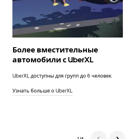
Более вместительные
Гр
автомобили с UberXL
Когд
семь
UberXL доступны для групп до 6 человек.
выбр
назн
Узнать больше о UberXL
Узна
1/4