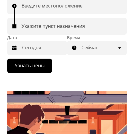
Введите местоположение
Укажите пункт назначения
Дата
Время
Сейчас
Нажмите
Узнать цены
стрелку
вниз,
чтобы
перейти
к
календарю
и
выбрать
дату.
Чтобы
закрыть
календарь,
нажмите