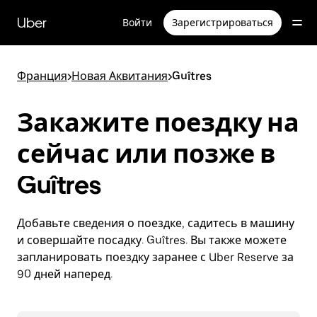
Пропустить
и
Uber
Войти
Зарегистрироваться
перейти
к
основному
содержимому
Франция
>
Новая Аквитания
>
Guîtres
Закажите поездку на
сейчас или позже в
Guîtres
Добавьте сведения о поездке, садитесь в машину
и совершайте посадку. Guîtres. Вы также можете
запланировать поездку заранее с Uber Reserve за
90 дней наперед.