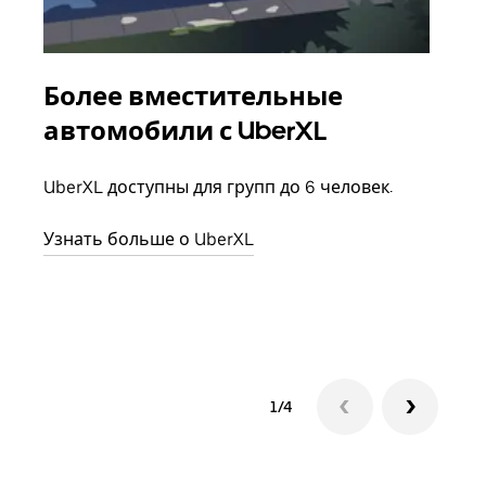
Более вместительные
Гр
автомобили с UberXL
Когд
семь
UberXL доступны для групп до 6 человек.
выбр
назн
Узнать больше о UberXL
Узна
1/4