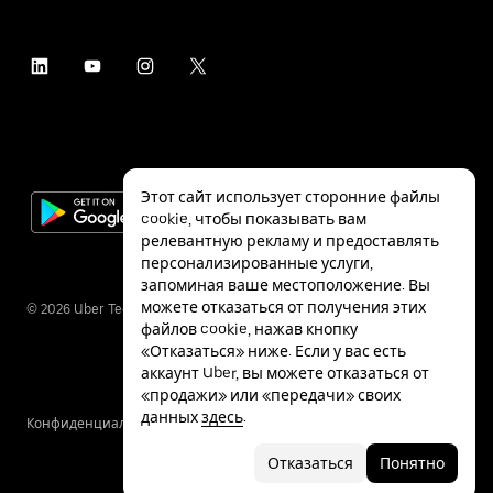
Этот сайт использует сторонние файлы
cookie, чтобы показывать вам
релевантную рекламу и предоставлять
персонализированные услуги,
запоминая ваше местоположение. Вы
можете отказаться от получения этих
©
2026
Uber Technologies Inc.
файлов cookie, нажав кнопку
«Отказаться» ниже. Если у вас есть
аккаунт Uber, вы можете отказаться от
«продажи» или «передачи» своих
данных
здесь
.
Конфиденциальность
Специальные
Условия
возможности
Отказаться
Понятно