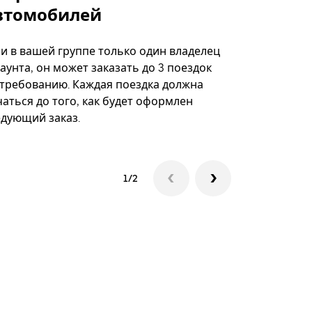
втомобилей
Вариант по
некоторых 
ли в вашей группе только один владелец
определённ
аунта, он может заказать до 3 поездок
мероприяти
 требованию. Каждая поездка должна
аться до того, как будет оформлен
Посмотреть
едующий заказ.
1/2