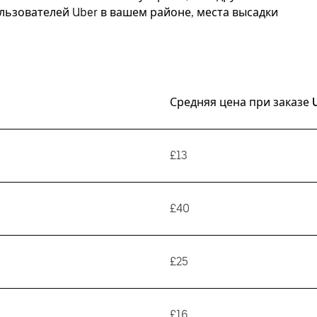
ьзователей Uber в вашем районе, места высадки
Средняя цена при заказе 
£13
£40
£25
£16