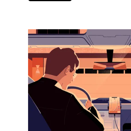
вниз,
чтобы
перейти
к
календарю
и
выбрать
дату.
Чтобы
закрыть
календарь,
нажмите
Esc.