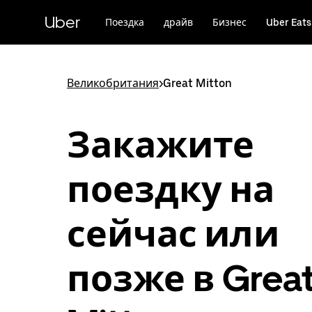
Пропустить
и
Uber
Поездка
драйв
Бизнес
Uber Eats
перейти
к
основному
содержимому
Великобритания
>
Great Mitton
Закажите
поездку на
сейчас или
позже в Grea