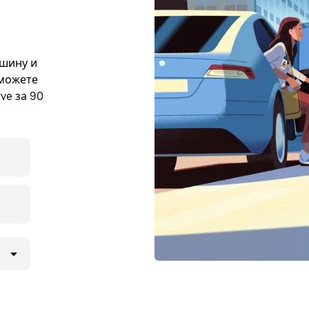
ашину и
 можете
ve за 90