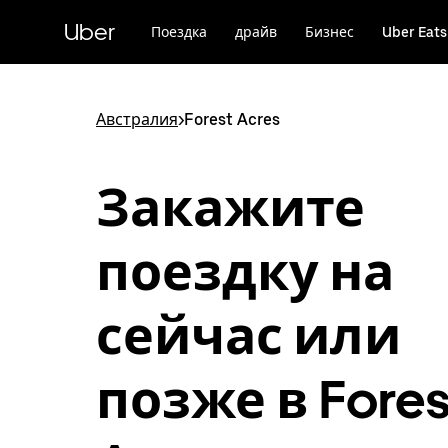
Пропустить
и
Uber
Поездка
драйв
Бизнес
Uber Eats
перейти
к
основному
содержимому
Австралия
>
Forest Acres
Закажите
поездку на
сейчас или
позже в Fores