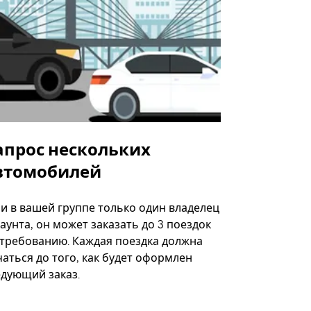
апрос нескольких
Uber Shu
втомобилей
Вариант по
некоторых 
ли в вашей группе только один владелец
определённ
аунта, он может заказать до 3 поездок
мероприяти
 требованию. Каждая поездка должна
аться до того, как будет оформлен
Посмотреть
едующий заказ.