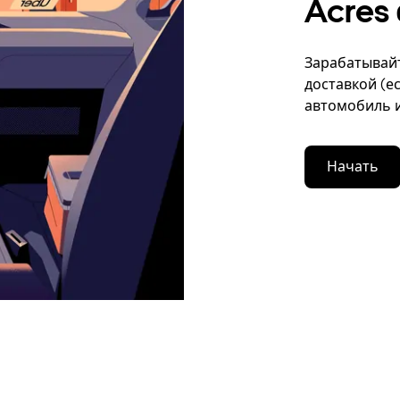
Acres 
Зарабатывайт
доставкой (е
автомобиль и
Начать