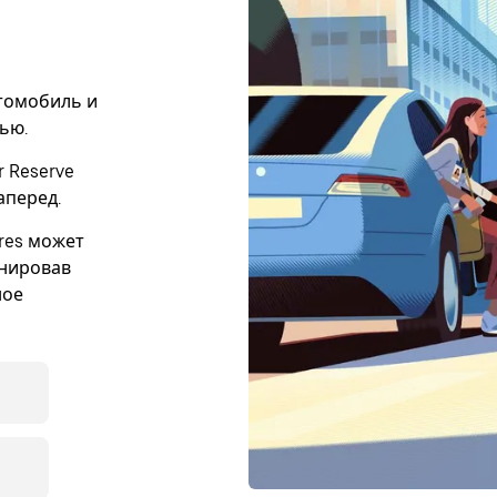
втомобиль и
тью.
 Reserve
аперед.
cres может
онировав
ное