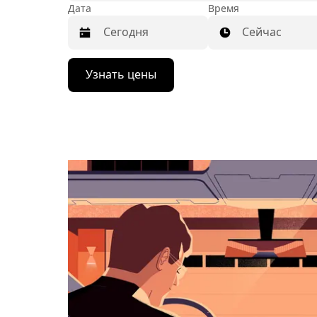
Дата
Время
Сейчас
Нажмите
Узнать цены
стрелку
вниз,
чтобы
перейти
к
календарю
и
выбрать
дату.
Чтобы
закрыть
календарь,
нажмите
Esc.