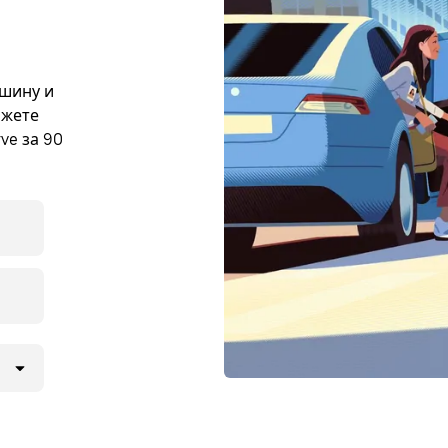
ашину и
ожете
ve за 90