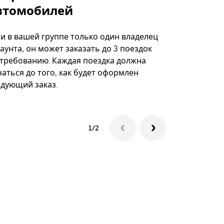
втомобилей
Вариант по
некоторых 
ли в вашей группе только один владелец
определённ
аунта, он может заказать до 3 поездок
мероприяти
 требованию. Каждая поездка должна
аться до того, как будет оформлен
Посмотреть
едующий заказ.
1/2