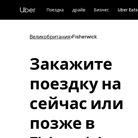
Пропустить
и
Uber
Поездка
драйв
Бизнес
Uber Eats
перейти
к
основному
содержимому
Великобритания
>
Fisherwick
Закажите
поездку на
сейчас или
позже в