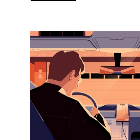
вниз,
чтобы
перейти
к
календарю
и
выбрать
дату.
Чтобы
закрыть
календарь,
нажмите
Esc.