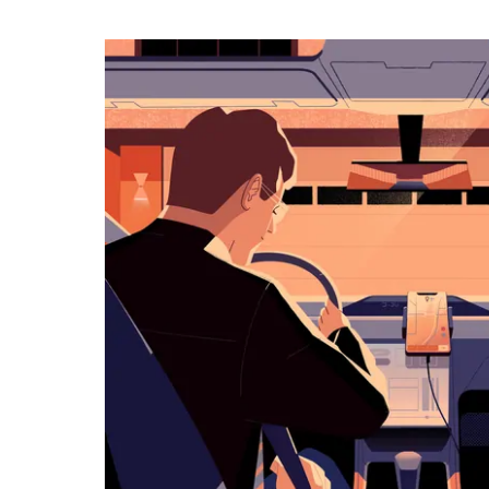
календарю
и
выбрать
дату.
Чтобы
закрыть
календарь,
нажмите
Esc.