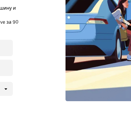
ашину и
ve за 90