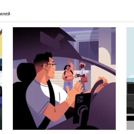
билей