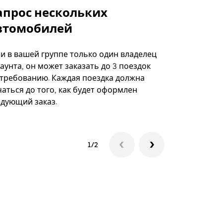
апрос нескольких
Uber Shu
втомобилей
Вариант по
некоторых 
ли в вашей группе только один владелец
определённ
аунта, он может заказать до 3 поездок
мероприяти
 требованию. Каждая поездка должна
аться до того, как будет оформлен
Посмотреть
едующий заказ.
1/2