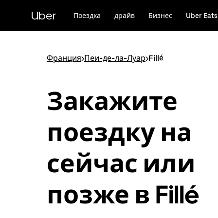
Пропустить
и
Uber
Поездка
драйв
Бизнес
Uber Eats
перейти
к
основному
содержимому
Франция
>
Пеи-де-ла-Луар
>
Fillé
Закажите
поездку на
сейчас или
позже в Fillé