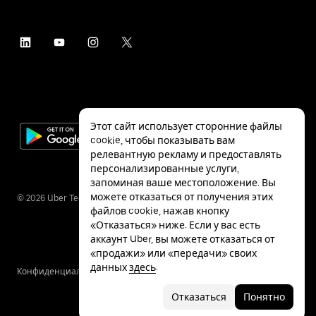
Этот сайт использует сторонние файлы
cookie, чтобы показывать вам
релевантную рекламу и предоставлять
персонализированные услуги,
запоминая ваше местоположение. Вы
можете отказаться от получения этих
©
2026
Uber Technologies Inc.
файлов cookie, нажав кнопку
«Отказаться» ниже. Если у вас есть
аккаунт Uber, вы можете отказаться от
«продажи» или «передачи» своих
данных
здесь
.
Конфиденциальность
Специальные
Условия
возможности
Отказаться
Понятно