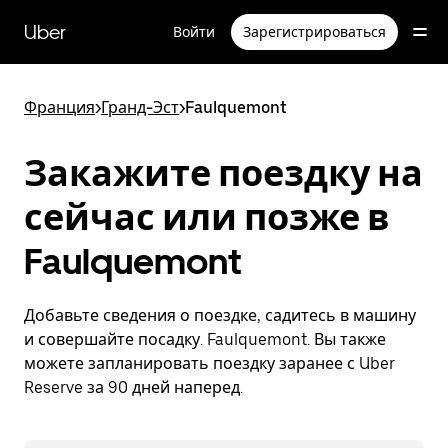
Пропустить
и
Uber
Войти
Зарегистрироваться
перейти
к
основному
содержимому
Франция
>
Гранд-Эст
>
Faulquemont
Закажите поездку на
сейчас или позже в
Faulquemont
Добавьте сведения о поездке, садитесь в машину
и совершайте посадку. Faulquemont. Вы также
можете запланировать поездку заранее с Uber
Reserve за 90 дней наперед.