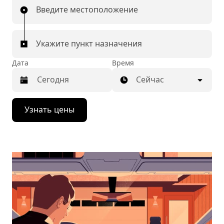
Введите местоположение
Укажите пункт назначения
Дата
Время
Сейчас
Нажмите
Узнать цены
стрелку
вниз,
чтобы
перейти
к
календарю
и
выбрать
дату.
Чтобы
закрыть
календарь,
нажмите