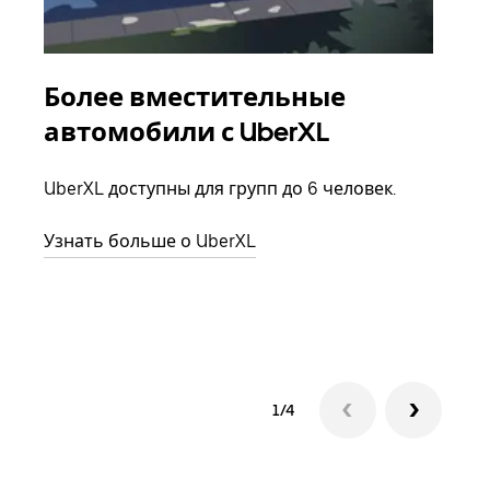
Более вместительные
Гр
автомобили с UberXL
Когд
семь
UberXL доступны для групп до 6 человек.
выбр
назн
Узнать больше о UberXL
Узна
1/4