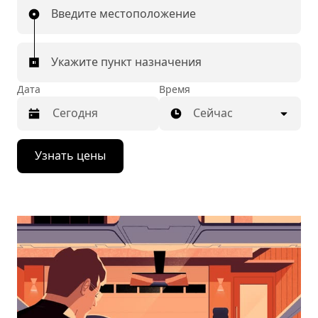
Введите местоположение
Укажите пункт назначения
Дата
Время
Сейчас
Нажмите
Узнать цены
стрелку
вниз,
чтобы
перейти
к
календарю
и
выбрать
дату.
Чтобы
закрыть
календарь,
нажмите