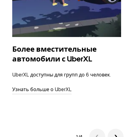
Более вместительные
Гр
автомобили с UberXL
Когд
семь
UberXL доступны для групп до 6 человек.
выбр
назн
Узнать больше о UberXL
Узна
1/4