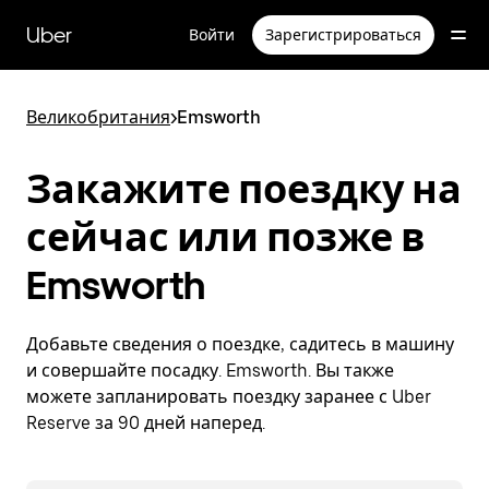
Пропустить
и
Uber
Войти
Зарегистрироваться
перейти
к
основному
содержимому
Великобритания
>
Emsworth
Закажите поездку на
сейчас или позже в
Emsworth
Добавьте сведения о поездке, садитесь в машину
и совершайте посадку. Emsworth. Вы также
можете запланировать поездку заранее с Uber
Reserve за 90 дней наперед.