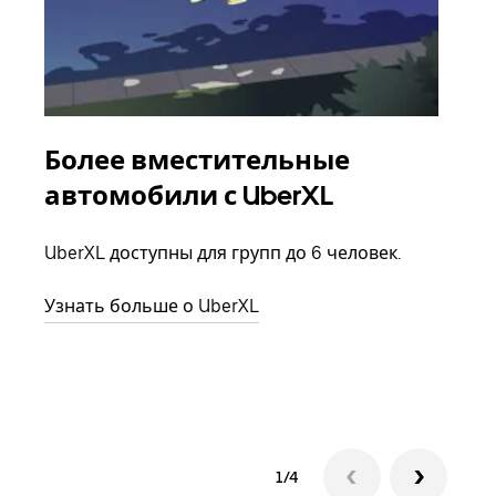
Более вместительные
Гр
автомобили с UberXL
Когд
семь
UberXL доступны для групп до 6 человек.
выбр
назн
Узнать больше о UberXL
Узна
1/4