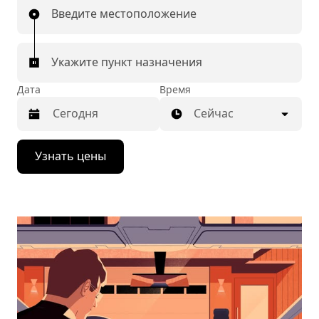
Введите местоположение
Укажите пункт назначения
Дата
Время
Сейчас
Нажмите
Узнать цены
стрелку
вниз,
чтобы
перейти
к
календарю
и
выбрать
дату.
Чтобы
закрыть
календарь,
нажмите